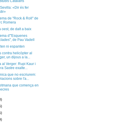
studis Catalans
Sevilla: «Dir és fer
stir»
ema de "Rock & Roll" de
rc Romera
a oest, de dalt a baix
ema d'"Esquenes
clades", de Pau Vadell
ten ni espanten
 contra helicòpter al
ger, un dijous a la...
 al Verger: Rupi Kaur i
ira Sastre exalte...
nica que no escriurem:
riacions sobre l'a...
etmana que comença en
ecres
0)
6)
5)
9)