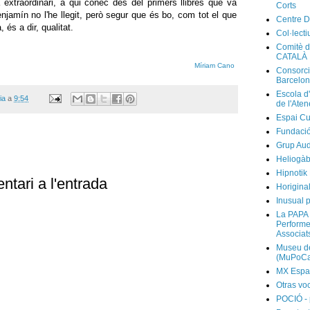
extraordinari, a qui conec des del primers llibres que va
Corts
njamín no l'he llegit, però segur que és bo, com tot el que
Centre D
 és a dir, qualitat.
Col·lecti
Comitè d
CATALÀ
Míriam Cano
Consorci
Barcelo
Escola d
ia
a
9:54
de l'Ate
Espai Cu
Fundaci
Grup Au
Heliogàb
Hipnotik
ntari a l'entrada
Horigina
Inusual p
La PAPA 
Performer
Associat
Museu de
(MuPoCa
MX Espa
Otras vo
POCIÓ - 