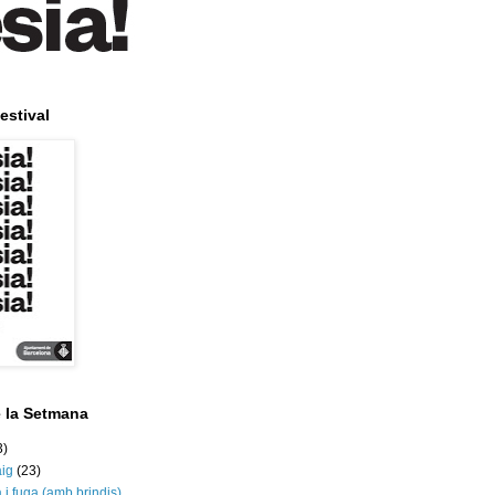
estival
e la Setmana
3)
aig
(23)
 i fuga (amb brindis)