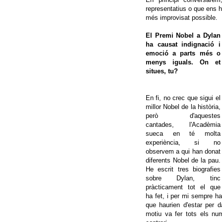
representatius o que ens h
més improvisat possible.
El Premi Nobel a Dylan
ha causat indignació i
emoció a parts més o
menys iguals. On et
situes, tu?
En fi, no crec que sigui el
millor Nobel de la història,
però d'aquestes
cantades, l'Acadèmia
sueca en té molta
experiència, si no
observem a qui han donat
diferents Nobel de la pau.
He escrit tres biografies
sobre Dylan, tinc
pràcticament tot el que
ha fet, i per mi sempre ha
que haurien d'estar per 
motiu va fer tots els num