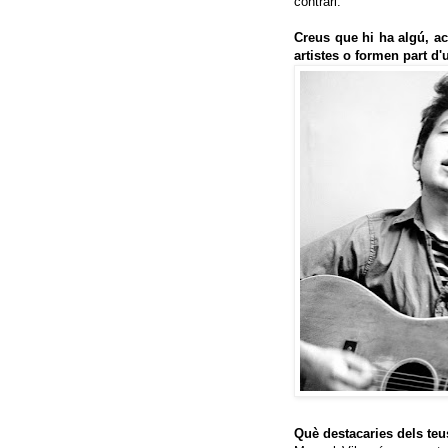
contrari.
Creus que hi ha algú, a
artistes o formen part d
Què destacaries dels teu