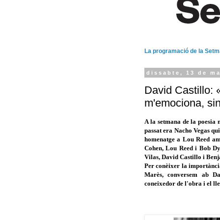
La programació de la Set
dissabte, 13 de ma
David Castillo: 
m'emociona, sinó
A la setmana de la poesia n
passat era Nacho Vegas qui 
homenatge a Lou Reed am
Cohen, Lou Reed i Bob Dyla
Vilas, David Castillo i Be
Per conèixer la importància
Marès, conversem ab Davi
coneixedor de l'obra i el lle