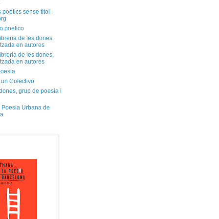
 poètics sense títol -
org
o poetico
libreria de les dones,
itzada en autores
libreria de les dones,
itzada en autores
oesia
 un Colectivo
dones, grup de poesia i
 Poesia Urbana de
na