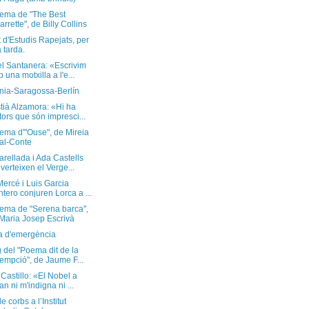
ema de "The Best
arrette", de Billy Collins
ut d'Estudis Rapejats, per
 tarda.
l Santanera: «Escrivim
 una motxilla a l'e...
ia-Saragossa-Berlín
tià Alzamora: «Hi ha
tors que són impresci...
ema d'"Ouse", de Mireia
al-Conte
rellada i Ada Castells
verteixen el Verge...
ercé i Luis Garcia
tero conjuren Lorca a ...
ema de "Serena barca",
Maria Josep Escrivà
a d'emergència
 del "Poema dit de la
empció", de Jaume F...
Castillo: «El Nobel a
an ni m'indigna ni ...
e corbs a l’Institut