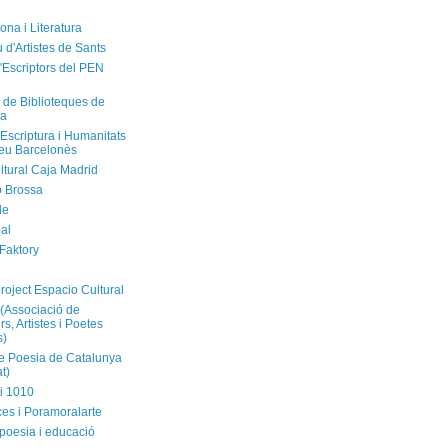
ona i Literatura
u d'Artistes de Sants
'Escriptors del PEN
 de Biblioteques de
na
'Escriptura i Humanitats
neu Barcelonès
ltural Caja Madrid
ó Brossa
de
al
 Faktory
l
roject Espacio Cultural
(Associació de
s, Artistes i Poetes
s)
 Poesia de Catalunya
t)
i 1010
ces i Poramoralarte
poesia i educació