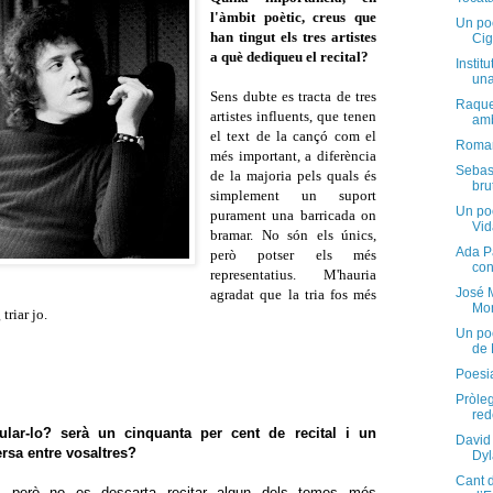
l'àmbit poètic, creus que
Un po
han tingut els tres artistes
Cig
a què dediqueu el recital?
Instit
una
Sens dubte es tracta de tres
Raque
artistes influents, que tenen
amb
el text de la cançó com el
Roman
més important, a diferència
Sebas
de la majoria pels quals és
bru
simplement un suport
Un po
purament una barricada on
Vid
bramar. No són els únics,
Ada Pa
però potser els més
con
representatius. M'hauria
José M
agradat que la tria fos més
Mon
triar jo.
Un po
de 
Poesi
Pròleg
red
ular-lo? serà un cinquanta per cent de recital i un
David 
rsa entre vosaltres?
Dyl
Cant d
m, però no es descarta recitar algun dels temes més