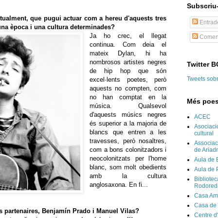
Subscriu-
ctualment, que pugui actuar com a hereu d'aquests tres
Entrad
'una època i una cultura determinades?
Ja ho crec, el llegat
Coment
continua. Com deia el
mateix Dylan, hi ha
nombrosos artistes negres
Twitter 
de hip hop que són
Tweets sob
excel·lents poetes, però
aquests no compten, com
no han comptat en la
Més poes
música. Qualsevol
d'aquests músics negres
ACEC
és superior a la majoria de
Asociaci
blancs que entren a les
cultural
travesses, però nosaltres,
Associaci
com a bons colonitzadors i
de Ariad
neocolonitzats per l'home
Aula de 
blanc, som molt obedients
Aula de 
amb la cultura
Bibliote
anglosaxona. En fi...
Rodored
Casa Am
Casa de
s partenaires, Benjamín Prado i Manuel Vilas?
Centre d