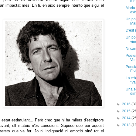
d’E
an impactat més. En fi, en això sempre intento que sigui el
Maria 
exi
Un po
Ma
D'est 
Un po
vin
Ni can
Poetes
Ver
Poesia
Elv
La crò
"Va
Una s
dim
►
2016
(3
►
2015
(2
►
2014
(2
 estat estimulant... Però crec que hi ha milers d'escriptors
►
2013
(1
davant, ell mateix n'és conscient. Suposo que per aquest
erets que va fer. Jo ni indignació ni emoció sinó tot el