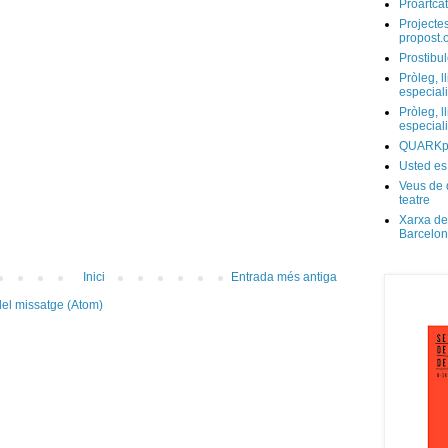
Proartcat
Projectes
propost.
Prostibul
Pròleg, l
especial
Pròleg, l
especial
QUARKp
Usted es
Veus de 
teatre
Xarxa de
Barcelo
Inici
Entrada més antiga
el missatge (Atom)