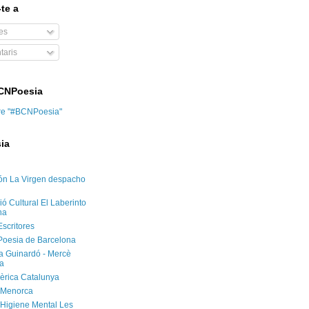
te a
es
aris
BCNPoesia
re "#BCNPoesia"
ia
ón La Virgen despacho
ó Cultural El Laberinto
na
Escritores
Poesia de Barcelona
ca Guinardó - Mercè
a
èrica Catalunya
 Menorca
'Higiene Mental Les