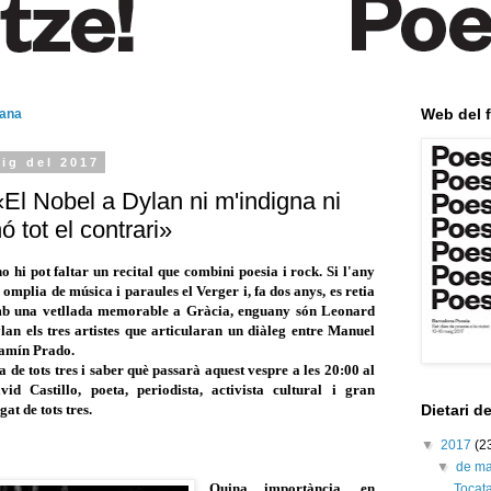
Web del f
mana
ig del 2017
«El Nobel a Dylan ni m'indigna ni
 tot el contrari»
o hi pot faltar un recital que combini poesia i rock. Si l'any
omplia de música i paraules el Verger i, fa dos anys, es retia
b una vetllada memorable a Gràcia, enguany són Leonard
n els tres artistes que articularan un diàleg entre Manuel
njamín Prado.
 de tots tres i saber què passarà aquest vespre a les 20:00 al
d Castillo, poeta, periodista, activista cultural i gran
gat de tots tres.
Dietari d
▼
2017
(2
▼
de m
Quina importància, en
Tocata