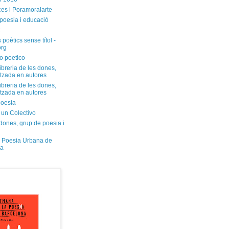
ces i Poramoralarte
poesia i educació
 poètics sense títol -
org
o poetico
libreria de les dones,
itzada en autores
libreria de les dones,
itzada en autores
oesia
 un Colectivo
dones, grup de poesia i
 Poesia Urbana de
na