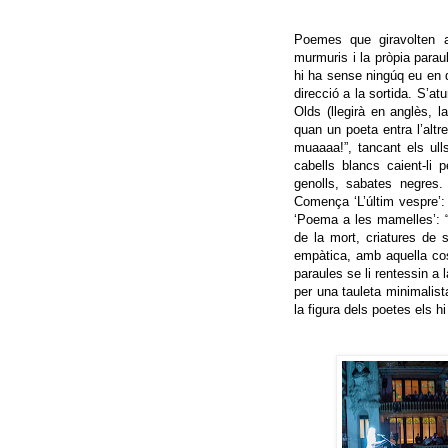
Poemes que giravolten al
murmuris i la pròpia paraul
hi ha sense ningúq eu en 
direcció a la sortida. S’a
Olds (llegirà en anglès, 
quan un poeta entra l’altr
muaaaa!”, tancant els ull
cabells blancs caient-li 
genolls, sabates negres.
Comença ‘L’últim vespre’:
‘Poema a les mamelles’: “
de la mort, criatures de 
empàtica, amb aquella cosa
paraules se li rentessin a 
per una tauleta minimalist
la figura dels poetes els h