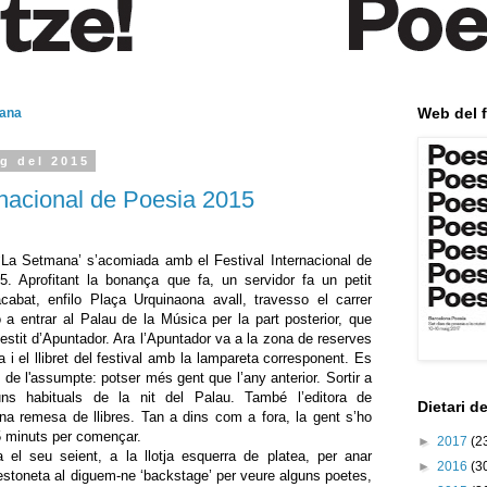
Web del f
mana
ig del 2015
ernacional de Poesia 2015
‘La Setmana’ s’acomiada amb el Festival Internacional de
. Aprofitant la bonança que fa, un servidor fa un petit
cabat, enfilo Plaça Urquinaona avall, travesso el carrer
 entrar al Palau de la Música per la part posterior, que
estit d’Apuntador. Ara l’Apuntador va a la zona de reserves
ada i el llibret del festival amb la lampareta corresponent. Es
de l'assumpte: potser més gent que l’any anterior. Sortir a
uns habituals de la nit del Palau. També l’editora de
Dietari d
una remesa de llibres. Tan a dins com a fora, la gent s’ho
5 minuts per començar.
►
2017
(2
 el seu seient, a la llotja esquerra de platea, per anar
►
2016
(3
estoneta al diguem-ne ‘backstage’ per veure alguns poetes,