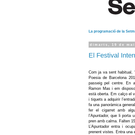
La programació de la Set
dimarts, 19 de ma
El Festival Int
Com ja va sent habitual, 
Poesia de Barcelona 2015
passeig pel centre. En a
Ramon Mas i em disposo a
està oberta. Em calço el v
i tiquets a adquirir l’entr
fa una panoràmica general 
fer el cigarret amb alg
l’Apuntador, que li porta 
pren amb calma. Falten 1
L’Apuntador entra i ocupa
prenent vistes. Entra una 