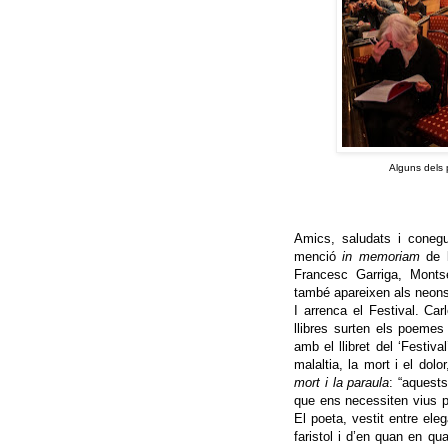
Alguns dels 
Amics, saludats i coneg
menció
in memoriam
de l
Francesc Garriga, Montse
també apareixen als neons
I arrenca el Festival. C
llibres surten els poemes 
amb el llibret del ‘Festiv
malaltia, la mort i el dolor
mort i la paraula
: “aquest
que ens necessiten vius per
El poeta, vestit entre ele
faristol i d’en quan en q