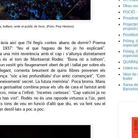
Otras vo
POCIÓ - 
Proartcat
Projectes
, brillant, amb el public de fons. (Foto: Pep Herrero)
propost.
Prostibul
Pròleg, l
 àvia així que l’hi llegís contes abans de dormir? Poema
especial
l 1937': “feu el que hagueu de fer, jo ho explicaré”.
Pròleg, l
 una mini reverència amb el cap i s’allunya distretament
especial
a és el torn de Montserrat Rodés: “Bona nit a tothom”,
QUARKp
vestit gris lleugerament obert de pit i tallat per sobre els
Usted es
elegant, comenta breument de quins llibres provenen els
Veus de 
nça: “sóc a les profunditats/ d’un antic començant”, “Com
teatre
 coneixement/ secret. La futura memòria”. Poca broma. Mans
Xarxa de
va gestualitat combina posar els ulls de cara el faristol amb
Barcelo
cro, mirar a l’infinit. ‘Incertes certeses’: “Cap vaticini ja no
o has vist”. Rodés no és una rapsode virtuosa a l’ús, però
ts tons de veu en funció d’allò que diu, es va fent seu el
 destil·lats a poc a poc.