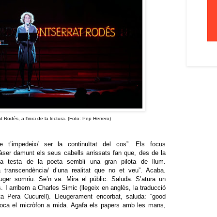
 Rodés, a l'inici de la lectura. (Foto: Pep Herrero)
e t’impedeix/ ser la continuïtat del cos”. Els focus
àser damunt els seus cabells arrissats fan que, des de la
 la testa de la poeta sembli una gran pilota de llum.
lsa transcendència/ d’una realitat que no et veu”. Acaba.
uger somriu. Se’n va. Mira el públic. Saluda. S’atura un
I arribem a Charles Simic (llegeix en anglès, la traducció
 Pera Cucurell). Lleugerament encorbat, saluda: “good
l·loca el micròfon a mida. Agafa els papers amb les mans,