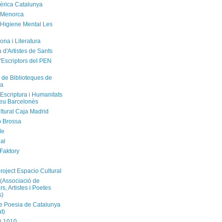
èrica Catalunya
 Menorca
'Higiene Mental Les
ona i Literatura
u d'Artistes de Sants
'Escriptors del PEN
 de Biblioteques de
na
'Escriptura i Humanitats
neu Barcelonès
ltural Caja Madrid
ó Brossa
de
al
 Faktory
l
roject Espacio Cultural
(Associació de
s, Artistes i Poetes
s)
 Poesia de Catalunya
t)
i 1010