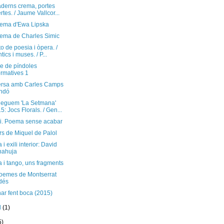
aderns crema, portes
rtes. / Jaume Vallcor...
ema d'Ewa Lipska
ema de Charles Simic
to de poesia i òpera. /
tics i muses. / P...
e de píndoles
ormatives 1
rsa amb Carles Camps
ndó
geguem 'La Setmana'
5: Jocs Florals. / Gen...
di. Poema sense acabar
rs de Miquel de Palol
 i exili interior: David
nahuja
 i tango, uns fragments
oemes de Montserrat
dés
ar fent boca (2015)
il
(1)
5)