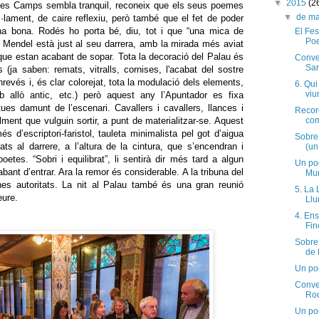
▼
2015
(2
arles Camps sembla tranquil, reconeix que els seus poemes
▼
de m
il·lament, de caire reflexiu, però també que el fet de poder
una bona. Rodés ho porta bé, diu, tot i que “una mica de
El Fes
Poe
a Mendel està just al seu darrera, amb la mirada més aviat
que estan acabant de sopar. Tota la decoració del Palau és
Conve
Sa
s (ja saben: remats, vitralls, cornises, l'acabat del sostre
inrevés i, és clar colorejat, tota la modulació dels elements,
6. Qui
viu
 allò antic, etc.) però aquest any l’Apuntador es fixa
ues damunt de l’escenari. Cavallers i cavallers, llances i
Recor
ent que vulguin sortir, a punt de materialitzar-se. Aquest
com
s d’escriptori-faristol, tauleta minimalista pel got d’aigua
Sobre 
ts al darrere, a l’altura de la cintura, que s’encendran i
(un
etes. “Sobri i equilibrat”, li sentirà dir més tard a algun
Un po
ant d’entrar. Ara la remor és considerable. A la tribuna del
Mu
nes autoritats. La nit al Palau també és una gran reunió
5. La 
veure.
Llu
4. Ens
Fin
Sobre
de 
Un po
Conve
Ro
Un po