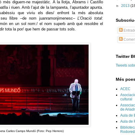
lò més diguem-ne majestàtic. A la llotja, Abrams i Castillo
►
2013
(1
lla i riuen. Amb l’ajut de la lampareta, l’apuntador apunta.
sabéssiu que viviu els dies/ enfront la més absoluta
al seu llibre –de nom juanramonjimenesc–
L’Oració total
:
Subscriu-
l món en un sol nom:/ el nom superb amb què resoldre el
dir tota la por/ que hem de passar tots sols.
Entrad
Coment
Twitter 
Tweets sob
Més poes
ACEC
Asociaci
cultural
Associaci
de Ariad
Aula de 
Aula de 
Bibliote
oeta Carles Camps Mundó (Foto: Pep Herrero)
Rodored