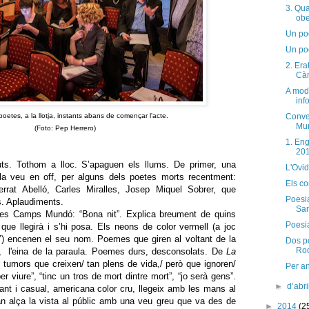
3. Qu
obe
Un po
Un po
2. Era
Càn
A mod
inf
poetes, a la llotja, instants abans de començar l'acte.
Conve
Mu
(Foto: Pep Herrero)
1. En
201
uts. Tothom a lloc. S’apaguen els llums.
De primer, una
L'Ovi
a veu en off, per alguns dels poetes morts recentment:
Els co
rrat Abelló, Carles Miralles, Josep Miquel Sobrer, que
Poesia
. Aplaudiments.
Sa
arles Camps Mundó: “Bona nit”. Explica breument de quins
Poesia
que llegirà i s’hi posa. Els neons de color vermell (a joc
al’) encenen el seu nom. Poemes que giren al voltant de la
Dos p
Ro
, l'eina
de la paraula. Poemes durs, desconsolats.
De
La
s tumors que creixen/ tan plens de vida,/ però que ignoren/
Per an
 viure”, “tinc un tros de mort dintre mort”, “jo serà gens”.
►
d’abr
gant i casual, americana color cru, llegeix amb les mans al
uan alça la vista al públic amb una veu greu que va des de
►
2014
(2