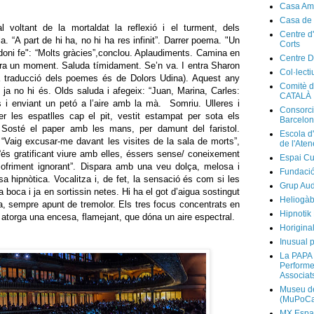
Casa Am
Casa de
 voltant de la mortaldat la reflexió i el turment, dels
Centre d
a. “A part de hi ha, no hi ha res infinit”. Darrer poema. "Un
Corts
doni fe": “Molts gràcies”,conclou. Aplaudiments. Camina en
Centre D
tura un moment. Saluda tímidament. Se’n va. I entra Sharon
Col·lecti
la traducció dels poemes és de Dolors Udina). Aquest any
Comitè d
e ja no hi és. Olds saluda i afegeix: “Juan, Marina, Carles:
CATALÀ
s i enviant un petó a l’aire amb la mà. Somriu. Ulleres i
Consorci
per les espatlles cap el pit, vestit estampat per sota els
Barcelo
 Sosté el paper amb les mans, per damunt del faristol.
Escola d
 “Vaig excusar-me davant les visites de la sala de morts”,
de l'Ate
és gratificant viure amb elles, éssers sense/ coneixement
Espai Cu
sofriment ignorant”. Dispara amb una veu dolça, melosa i
Fundaci
 hipnòtica. Vocalitza i, de fet, la sensació és com si les
Grup Au
la boca i ja en sortissin netes. Hi ha el got d’aigua sostingut
Heliogàb
a, sempre apunt de tremolor. Els tres focus concentrats en
Hipnotik
i atorga una encesa, flamejant, que dóna un aire espectral.
Horigina
Inusual p
La PAPA 
Performer
Associat
Museu de
(MuPoCa
MX Espa