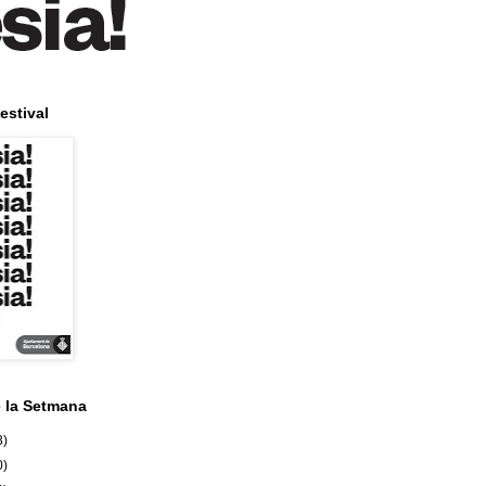
estival
e la Setmana
3)
0)