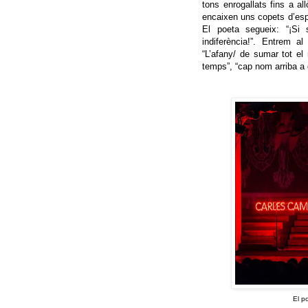
tons enrogallats fins a al
encaixen uns copets d’espat
El poeta segueix: “¡Si 
indiferència!”. Entrem 
“L’afany/ de sumar tot e
temps”, “cap nom arriba a 
El p