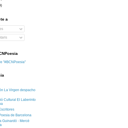
9)
te a
es
aris
BCNPoesia
re "#BCNPoesia"
ia
ón La Virgen despacho
ó Cultural El Laberinto
na
Escritores
Poesia de Barcelona
ca Guinardó - Mercè
a