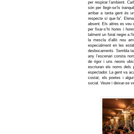
per respirar l’ambient. C
són per llegir-se’ls tranqu
arribar a tanta gent és 
respecte sí que fa”. Elen
absent. Els altres es veu 
per fixar-s’hi hores i hore
talment un forat negre a l'
la mescla d’allò nou amb
especialment en les estàt
desbocaments. Sembla talm
any l’escenari consta nomé
de rigor i uns neons ubica
escriuran els noms dels po
espectador. La gent va acab
costat, els poetes i algu
social. Veure i deixar-se 