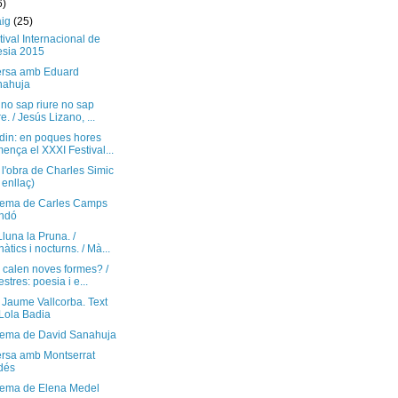
6)
aig
(25)
tival Internacional de
sia 2015
rsa amb Eduard
nahuja
 no sap riure no sap
re. / Jesús Lizano, ...
din: en poques hores
ença el XXXI Festival...
l'obra de Charles Simic
 enllaç)
ema de Carles Camps
ndó
Lluna la Pruna. /
nàtics i nocturns. / Mà...
 calen noves formes? /
estres: poesia i e...
 Jaume Vallcorba. Text
Lola Badia
ema de David Sanahuja
rsa amb Montserrat
dés
ema de Elena Medel