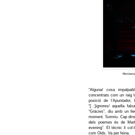
Montserat
“Alguna/ cosa impalpabl
concentrats com un raig l
posició de l’Apuntador,
“[...]ignores/ aquella fa
“Gràcies”, diu amb un lle
moment. Somriu. Cap dins. 
dels poemes és de Marta
evening”. El tècnic li co
com Olds. Va per feina.