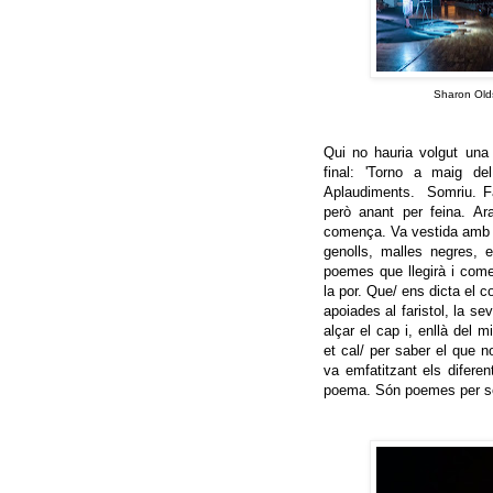
Sharon Olds
Qui no hauria volgut una
final: 'Torno a maig de
Aplaudiments. Somriu. Fa
però anant per feina. Ar
comença. Va vestida amb un 
genolls, malles negres, 
poemes que llegirà i come
la por. Que/ ens dicta el
apoiades al faristol, la se
alçar el cap i, enllà del mi
et cal/ per saber el que n
va emfatitzant els diferen
poema. Són poemes per ser