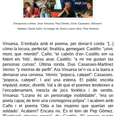
D'esquerra a dreta: Joan Vinuesa, Pep Gómez, Enric Casasses,
Giovanni
Nadiani,
David Caño i la imatge de Jesús Lizano (foto: Pep Herrero)
Vinuesa. S’embala amb el poema, per donar-li corda: “[...]
cómo la locura, perfecta!, finalitza, gemegant. Castillo: “¡vivir,
morir, que mierdo!”. Caño: “el cabrón d’en Castillo em va
fotent els ‘hits’, deixa anar. Castillo: “a mi me gustan las
personas curvas”. Última ronda. Duo Casasses-Martínez
Vernis: “y morirse de perfil”. Ara Vinuesa se’n va a la barra a
demanar una cervesa. Vernis: “popoca, catepel”: Casasses.
“popoca, catepel”. I així una estona. El públic escolta
impàvid, estoic, divertit. Val a dir que el poemes tendeixen a
l’encadenament, mescla de jocs fonètics i de sentits.
Vinuesa: “Lizano és un personatge inoblidable”, “era un
poeta capaç de tenir una cosmogonia pròpia”. I acabem amb
Caño i el poema ‘Oda a las mujeres que querían ser
soldado’. Acabem? Encara no. És el torn de Pep Gómez.