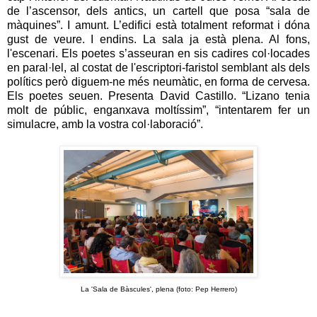
de l’ascensor, dels antics, un cartell que posa “sala de
màquines”. I amunt. L’edifici està totalment reformat i dóna
gust de veure. I endins. La sala ja està plena. Al fons,
l'escenari. Els poetes s’asseuran en sis cadires col·locades
en paral·lel, al costat de l'escriptori-faristol semblant als dels
polítics però diguem-ne més neumàtic, en forma de cervesa.
Els poetes seuen. Presenta David Castillo. “Lizano tenia
molt de públic, enganxava moltíssim”, “intentarem fer un
simulacre, amb la vostra col·laboració”.
La 'Sala de Bàscules', plena (foto: Pep Herrero)