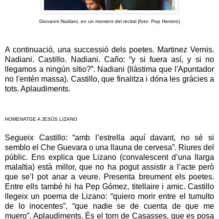
Giovanni Nadiani, en un moment del recital (foto: Pep Herrero)
A continuació, una successió dels poetes. Martinez Vernis.
Nadiani. Castillo. Nadiani. Caño: “y si fuera así, y si no
llegamos a ningún sitio?”. Nadiani (llàstima que l'Apuntador
no l'entén massa). Castillo, que finalitza i dóna les gràcies a
tots. Aplaudiments.
HOMENATGE A JESÚS LIZANO
Segueix Castillo: “amb l’estrella aquí davant, no sé si
semblo el Che Guevara o una llauna de cervesa”. Riures del
públic. Ens explica que Lizano (convalescent d’una llarga
malaltia) està millor, que no ha pogut assistir a l’acte però
que se’l pot anar a veure. Presenta breument els poetes.
Entre ells també hi ha Pep Gómez, titellaire i amic. Castillo
llegeix un poema de Lizano: “quiero morir entre el tumulto
de lo inocentes”, “que nadie se de cuenta de que me
muero”. Aplaudiments. És el torn de Casasses, que es posa