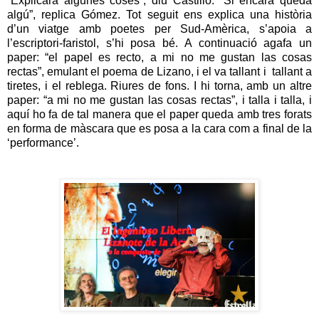
“Explicarà algunes coses”, diu Castillo. “Si encara queda
algú”, replica Gómez. Tot seguit ens explica una història
d’un viatge amb poetes per Sud-Amèrica, s’apoia a
l’escriptori-faristol, s’hi posa bé. A continuació agafa un
paper: “el papel es recto, a mi no me gustan las cosas
rectas”, emulant el poema de Lizano, i el va tallant i tallant a
tiretes, i el reblega. Riures de fons. I hi torna, amb un altre
paper: “a mi no me gustan las cosas rectas”, i talla i talla, i
aquí ho fa de tal manera que el paper queda amb tres forats
en forma de màscara que es posa a la cara com a final de la
‘performance’.