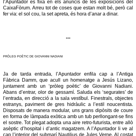
l’Apuntador es fixa en els anuncis de les exposicions del
CaixaFòrum. Arreu tot de coses que estan molt bé, però cal
fer via: el sol cou, la set apreta, és hora d’anar a dinar.
***
PRÒLEG POÈTIC DE GIOVANNI NADIANI
Ja de tarda entrada, l’Apuntador enfila cap a l’Antiga
Fàbrica Damm, que acull un homenatge a Jesús Lizano,
juntament amb un ‘pròleg poètic’ de Giovanni Nadiani.
Abans d’entrar, olor de gessamí. Saluda els ‘segurates’ de
l’entrada, en direcció a la sala vestíbul. Finestrals, objectes
estranys, paviment de gres hidràulic a l’estil noucentista.
Disposats de manera modular, uns grans dipòsits de coure
en forma de làmpada exòtica amb un tub perllongant-se fins
el sostre. Tot plegat adopta una aire retro-futurista, entre allò
asèptic d’hospital i d’antic magatzem. A l’Apuntador li ve al
cap l’interior del submarí Nautilius de Jules Verne. Al costat