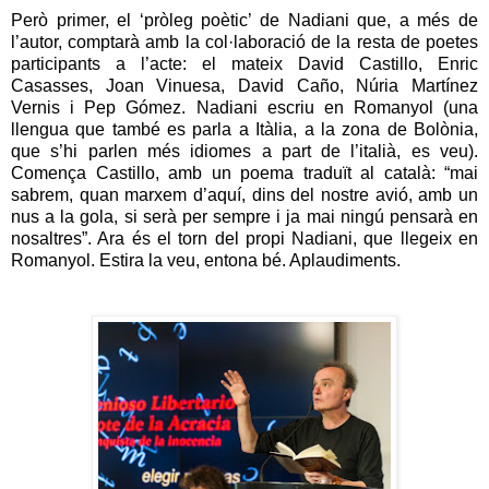
Però primer, el ‘pròleg poètic’ de Nadiani que, a més de
l’autor, comptarà amb la col·laboració de la resta de poetes
participants a l’acte: el mateix David Castillo, Enric
Casasses, Joan Vinuesa, David Caño, Núria Martínez
Vernis i Pep Gómez. Nadiani escriu en Romanyol (una
llengua que també es parla a Itàlia, a la zona de Bolònia,
que s’hi parlen més idiomes a part de l’italià, es veu).
Comença Castillo, amb un poema traduït al català: “mai
sabrem, quan marxem d’aquí, dins del nostre avió, amb un
nus a la gola, si serà per sempre i ja mai ningú pensarà en
nosaltres”. Ara és el torn del propi Nadiani, que llegeix en
Romanyol. Estira la veu, entona bé. Aplaudiments.