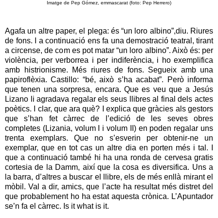
Imatge de Pep Gómez, emmascarat (foto: Pep Herrero)
Agafa un altre paper, el plega: és “un loro albino”,diu. Riures
de fons. I a continuació ens fa una demostració teatral, tirant
a circense, de com es pot matar “un loro albino”. Això és: per
violència, per verborrea i per indiferència, i ho exemplifica
amb histrionisme. Més riures de fons. Segueix amb una
papiroflèxia. Castillo: “bé, això s’ha acabat”. Però informa
que tenen una sorpresa, encara. Que es veu que a Jesús
Lizano li agradava regalar els seus llibres al final dels actes
poètics. I clar, que ara què? I explica que gràcies als gestors
que s’han fet càrrec de l’edició de les seves obres
completes (Lizania, volum I i volum II) en poden regalar uns
trenta exemplars. Que no s’esverin per obtenir-ne un
exemplar, que en tot cas un altre dia en porten més i tal. I
que a continuació també hi ha una ronda de cervesa gratis
cortesia de la Damm, així que la cosa es diversifica. Uns a
la barra, d’altres a buscar el llibre, els de més enllà mirant el
mòbil. Val a dir, amics, que l’acte ha resultat més distret del
que probablement ho ha estat aquesta crònica. L’Apuntador
se’n fa el càrrec. Is it what is it.