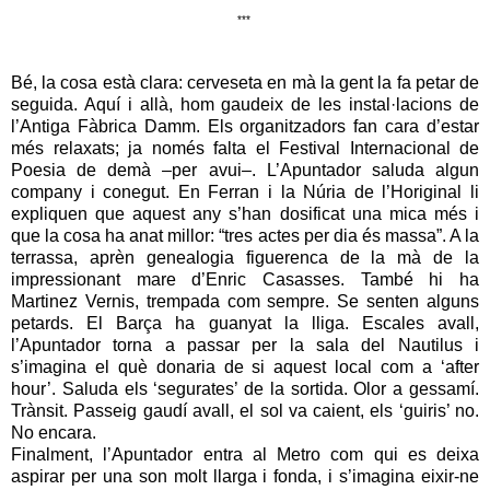
***
Bé, la cosa està clara: cerveseta en mà la gent la fa petar de
seguida. Aquí i allà, hom gaudeix de les instal·lacions de
l’Antiga Fàbrica Damm. Els organitzadors fan cara d’estar
més relaxats; ja només falta el Festival Internacional de
Poesia de demà –per avui–. L’Apuntador saluda algun
company i conegut. En Ferran i la Núria de l’Horiginal li
expliquen que aquest any s’han dosificat una mica més i
que la cosa ha anat millor: “tres actes per dia és massa”. A la
terrassa, aprèn genealogia figuerenca de la mà de la
impressionant mare d’Enric Casasses. També hi ha
Martinez Vernis, trempada com sempre. Se senten alguns
petards. El Barça ha guanyat la lliga. Escales avall,
l’Apuntador torna a passar per la sala del Nautilus i
s’imagina el què donaria de si aquest local com a ‘after
hour’. Saluda els ‘segurates’ de la sortida. Olor a gessamí.
Trànsit. Passeig gaudí avall, el sol va caient, els ‘guiris’ no.
No encara.
Finalment, l’Apuntador entra al Metro com qui es deixa
aspirar per una son molt llarga i fonda, i s’imagina eixir-ne