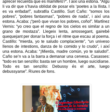
aprecer recuerda que es mamífero?”. I així una estona. “Algú
li va dir que s’havia oblidat de posar els ‘poetes a la llista. I
es va enfadar!”, subratlla Castillo. Surt Caño: “somos los
pobres”, “pobres fantasmas”, “pobres de nada”, i així una
estona. Acaba: ¡“però que vivan los pobres, coño!”. Martínez
Vernis: “yo creo que el regno de los cielos es similar a un
grano de mostaza”. Llegeix lenta, arrossegant, gairebé
quequejant per donar la força i el ritme que escau al poema.
Castillo: “mierda, yo te saludo complaciente”, “un univeso
llenos de intestions, danza de lo comido y lo crudo”, i així
una estona. Acaba: “¡Mierda, madre común, yo te saludo!”.
Caño se’n va a la barra a demanar una cervesa. Casasses:
“todo es tan senzillo: basta ser un hombre, luego suicidiarse.
Todo es tan senzillo: Debussy és el arte, luego
debussyarse”.
Riures de fons.