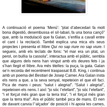
A continuació el poema ‘Menú’: “plat d’abecedari fa molt
bona digestió, desembussa el sil·labari, fa una bona cançó”
que, amb la modulació que fa Galan, s’enfila a cavall entre
el cant i la recitació. També explica una mica els seus
projectes i presenta el llibre
Qui no sap riure no sap viure
. I
segueix, amb els teclats de fons: “el mar era un plat, un
perol, on bullia la cassola”, interactua amb el públic, sembla
que alguns dels nens han vingut amb els deures fets i ja
s’han llegit el llibre. Ara més titelles: la puça, la gata. Galan
se’n recorda del recentment traspassat B.B. King, i continua
amb un poema del
Bestiari
de Josep Carner. Ara Galan insta
els nens a que, a la seva senyal, repeteixin el que ell faci.
Pica de mans i peus: “salut i alegria!”. “Salut i alegria!”,
repeteixen els nens. I així: “jo sóc l’elefant”, “jo sóc l’elefant”,
“i el forçut més gran que la terra tria”, “i el forçut més gran
que la terra tria!”. Ara el públic també pica de mans. El nen
de davant canvia l’‘alçador’ de posició i hi
apoia
les cames,