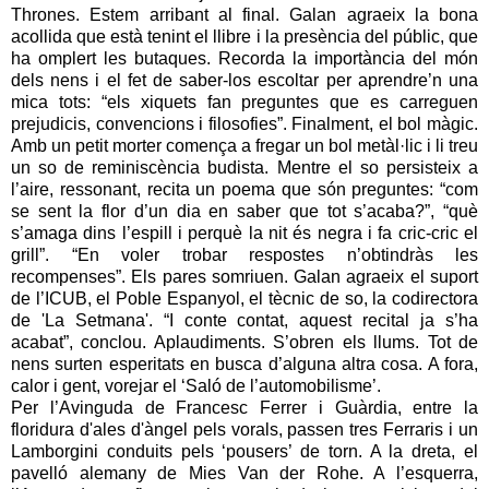
Thrones. Estem arribant al final. Galan agraeix la bona
acollida que està tenint el llibre i la presència del públic, que
ha omplert les butaques. Recorda la importància del món
dels nens i el fet de saber-los escoltar per aprendre’n una
mica tots: “els xiquets fan preguntes que es carreguen
prejudicis, convencions i filosofies”. Finalment, el bol màgic.
Amb un petit morter comença a fregar un bol metàl·lic i li treu
un so de reminiscència budista. Mentre el so persisteix a
l’aire, ressonant, recita un poema que són preguntes: “com
se sent la flor d’un dia en saber que tot s’acaba?”, “què
s’amaga dins l’espill i perquè la nit és negra i fa cric-cric el
grill”. “En voler trobar respostes n’obtindràs les
recompenses”. Els pares somriuen. Galan agraeix el suport
de l’ICUB, el Poble Espanyol, el tècnic de so, la codirectora
de 'La Setmana'. “I conte contat, aquest recital ja s’ha
acabat”, conclou. Aplaudiments. S’obren els llums. Tot de
nens surten esperitats en busca d’alguna altra cosa. A fora,
calor i gent, vorejar el ‘Saló de l’automobilisme’.
Per l’Avinguda de Francesc Ferrer i Guàrdia, entre la
floridura d'ales d'àngel pels vorals, passen tres Ferraris i un
Lamborgini conduits pels ‘pousers’ de torn. A la dreta, el
pavelló alemany de Mies Van der Rohe. A l’esquerra,