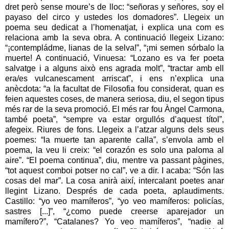
dret però sense moure’s de lloc: “señoras y señores, soy el
payaso del circo y ustedes los domadores”. Llegeix un
poema seu dedicat a l’homenatjat, i explica una com es
relaciona amb la seva obra. A continuació llegeix Lizano:
“¡contempládme, lianas de la selva!”, “¡mi semen sórbalo la
muerte! A continuació, Vinuesa: “Lozano es va fer poeta
salvatge i a alguns això ens agrada molt”, “tractar amb ell
era/es vulcanescament arriscat”, i ens n’explica una
anècdota: “a la facultat de Filosofia fou considerat, quan es
feien aquestes coses, de manera seriosa, diu, el segon tipus
més rar de la seva promoció. El més rar fou Àngel Carmona,
també poeta”, “sempre va estar orgullós d’aquest títol”,
afegeix. Riures de fons. Llegeix a l’atzar alguns dels seus
poemes: “la muerte tan aparente calla”, s’envola amb el
poema, la veu li creix: “el corazón es solo una paloma al
aire”. “El poema continua”, diu, mentre va passant pàgines,
“tot aquest comboi potser no cal”, ve a dir. I acaba: “Són las
cosas del mar”. La cosa anirà així, intercalant poetes anar
llegint Lizano. Després de cada poeta, aplaudiments.
Castillo: “yo veo mamíferos”, “yo veo mamíferos: policías,
sastres [...]”, “¿como puede creerse aparejador un
mamífero?”, “Catalanes? Yo veo mamíferos”, “nadie al