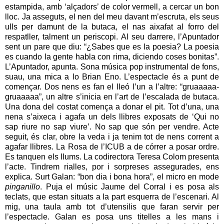
estampida, amb ‘alçadors’ de color vermell, a cercar un bon
lloc. Ja asseguts, el nen del meu davant m’escruta, els seus
ulls per damunt de la butaca, el nas aixafat al forro del
respatller, talment un periscopi. Al seu darrere, l’Apuntador
sent un pare que diu: “¿Sabes que es la poesia? La poesia
es cuando la gente habla con rima, diciendo coses bonitas”.
L’Apuntador, apunta. Sona música pop instrumental de fons,
suau, una mica a lo Brian Eno. L’espectacle és a punt de
començar. Dos nens es fan el lleó l’un a l’altre: “gruaaaaa-
gruaaaaa”, un altre s’inicia en l’art de l’escalada de butaca.
Una dona del costat comença a donar el pit. Tot d’una, una
nena s’aixeca i agafa un dels llibres exposats de ‘Qui no
sap riure no sap viure’. No sap que són per vendre. Acte
seguit, és clar, obre la veda i ja tenim tot de nens corrent a
agafar llibres. La Rosa de l’ICUB a de córrer a posar ordre.
Es tanquen els llums. La codirectora Teresa Colom presenta
l’acte. Tindrem rialles, por i sorpreses assegurades, ens
explica. Surt Galan: “bon dia i bona hora”, el micro en mode
pinganillo
. Puja el músic Jaume del Corral i es posa als
teclats, que estan situats a la part esquerra de l’escenari. Al
mig, una taula amb tot d’utensilis que faran servir per
l’espectacle. Galan es posa uns titelles a les mans i