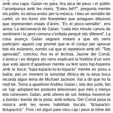
amb una capa. Galan no para. Ara pica de peus i el públic
l’acompanya amb les mans. “Esteu bé!?”, pregunta mentre
els públic es deixa endur per la música. I treu un semàfor de
cartró, on les llums són finestretes que amaguen dibuixos
que representen estats d’ànim. "És el pisco-semàfor", ens
avisa. La declamació de Galan: “cada tres minuts canvia de
sentiment i la gent comuna s’enfada perquè sóc diferent”. La
cosa avança. Galan segueix instant a que els nens
participin: aquest cop promet que te el conjur per aprovar
tots els exàmens, només cal que el repeteixin amb ell. “Tots
aprovats!”, conclou. Ara es el teclista, Jaume del Corral,
s’aixeca i es dirigeix als nens explicant la història d’un ovni
que està apunt d’aparèixer mentre va fent sons hip-hoperos
amb la boca: “tupa-tupactu-tu-tu-tupactu” mentre es posa a
ballar, per un moment la sonoritat rítmica de la seva boca
recorda algun tema de Michael Jackson. Val a dir que ho fa
molt bé. Torna a aparèixer Andreu Galan i, tots dos junts, fan
un 'rap' adoptant les postures televisives que més o menys
tots coneixem. Galan, amb ulleres de sol, lletreja movent-se
a banda i banda de la pista, amb soltura. Del Corral posa la
música amb les seves habilitats bucals. "ttctupactct-
ttctupactctc". Fins i tot algun pare mou cap i peus al ritme del