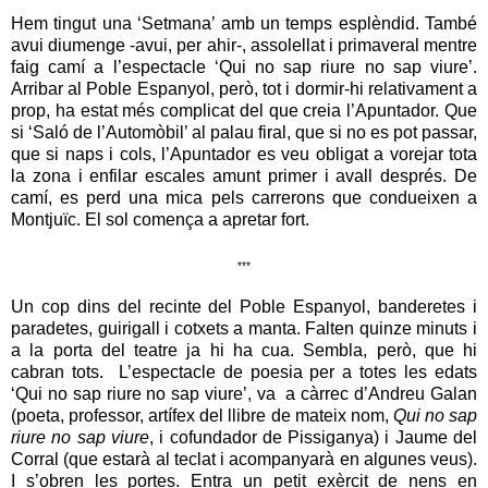
Hem tingut una ‘Setmana’ amb un temps esplèndid. També
avui diumenge -avui, per ahir-, assolellat i primaveral mentre
faig camí a l’espectacle ‘Qui no sap riure no sap viure’.
Arribar al Poble Espanyol, però, tot i dormir-hi relativament a
prop, ha estat més complicat del que creia l’Apuntador. Que
si ‘Saló de l’Automòbil’ al palau firal, que si no es pot passar,
que si naps i cols, l’Apuntador es veu obligat a vorejar tota
la zona i enfilar escales amunt primer i avall després. De
camí, es perd una mica pels carrerons que condueixen a
Montjuïc. El sol comença a apretar fort.
***
Un cop dins del recinte del Poble Espanyol, banderetes i
paradetes, guirigall i cotxets a manta. Falten quinze minuts i
a la porta del teatre ja hi ha cua. Sembla, però, que hi
cabran tots. L’espectacle de poesia per a totes les edats
‘Qui no sap riure no sap viure’, va a càrrec d’Andreu Galan
(poeta, professor, artífex del llibre de mateix nom,
Qui no sap
riure no sap viure
, i cofundador de Pissiganya) i Jaume del
Corral (que estarà al teclat i acompanyarà en algunes veus).
I s’obren les portes. Entra un petit exèrcit de nens en