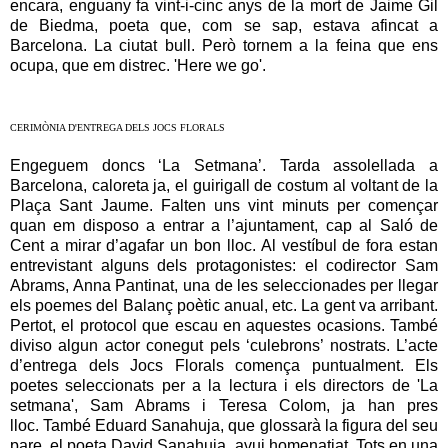
encara, enguany fa vint-i-cinc anys de la mort de Jaime Gil
de Biedma, poeta que, com se sap, estava afincat a
Barcelona. La ciutat bull. Però tornem a la feina que ens
ocupa, que em distrec. 'Here we go'.
CERIMÒNIA D'ENTREGA DELS JOCS FLORALS
Engeguem doncs ‘La Setmana’. Tarda assolellada a
Barcelona, caloreta ja, el guirigall de costum al voltant de la
Plaça Sant Jaume. Falten uns vint minuts per començar
quan em disposo a entrar a l’ajuntament, cap al Saló de
Cent a mirar d’agafar un bon lloc. Al vestíbul de fora estan
entrevistant alguns dels protagonistes: el codirector Sam
Abrams, Anna Pantinat, una de les seleccionades per llegar
els poemes del Balanç poètic anual, etc. La gent va arribant.
Pertot, el protocol que escau en aquestes ocasions. També
diviso algun actor conegut pels ‘culebrons’ nostrats. L’acte
d’entrega dels Jocs Florals comença puntualment. Els
poetes seleccionats per a la lectura i els directors de 'La
setmana', Sam Abrams i Teresa Colom, ja han pres
lloc. També Eduard Sanahuja, que glossarà la figura del seu
pare, el poeta David Sanahuja, avui homenatjat. Tots en una