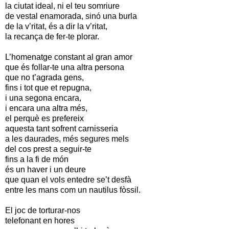
la ciutat ideal, ni el teu somriure
de vestal enamorada, sinó una burla
de la v’ritat, és a dir la v’ritat,
la recança de fer-te plorar.
L’homenatge constant al gran amor
que és follar-te una altra persona
que no t’agrada gens,
fins i tot que et repugna,
i una segona encara,
i encara una altra més,
el perquè es prefereix
aquesta tant sofrent carnisseria
a les daurades, més segures mels
del cos prest a seguir-te
fins a la fi de món
és un haver i un deure
que quan el vols entedre se’t desfà
entre les mans com un nautilus fòssil.
El joc de torturar-nos
telefonant en hores