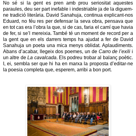
No sé si la gent es pren amb prou seriositat aquestes
paraules, deu ser part inefable i indestriable ja de la diguem-
ne tradició literària. David Sanahuja, continua explicant-nos
Eduard, no féu res per defensar la seva obra, pensava que
en tot cas era l’obra la que, si de cas, faria el camí que havia
de fer, si se’l mereixia. També té un moment de record per a
la gent que en els darrers temps ha ajudat a fer de David
Sanahuja un poeta una mica menys oblidat. Aplaudiments.
Abans d’acabar, llegeix dos poemes, un de
Carro de l’exili
i
un altre de
La cavalcada
. Els podreu trobar al balanç poètic.
I, ei, sembla ser que hi ha en marxa la proposta d’editar-ne
la poesia completa que, esperem, arribi a bon port.