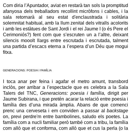
Com diria l’Apuntador, aviat en restarà tan sols la promptitud
afanyosa dels treballadors recollint micròfons i cables, i la
sala retornarà al seu estat d'enclaustrada i solitària
solemnitat habitual, amb la llum zenital dels vitralls acolorits
i amb les estàtues de Sant Jordi i el rei Jaume I (o és Pere el
Cerimoniós?) fent com que s’escruten un a l’altre, deixant
silencis mooolt llargs entre escrutada i escrutada, talment
una partida d’escacs eterna a l’espera d’un Déu que mogui
fitxa.
GENERACIONS: POESIA I FAMÍLIA
I toca anar per feina i agafar el metro amunt, transbord
inclòs, per arribar a l’espectacle que es celebra a la Sala
Talers del TNC,
Generacions: poesia i família,
dirigit per
Jaume Subirana, i que pretén acarar la relació entre poesia i
família des d’una mirada àmplia. Abans de que comenci
prenc una cerveseta i em conviden a passar al
backstage
on, previ perdre'm entre bambolines, saludo els poetes. La
família com a nucli familiar però també com a tribu, la família
com allò que et conforma, com allò que et cus la perla (o la