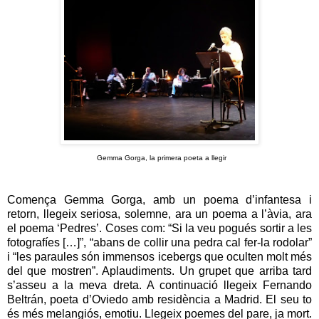
Gemma Gorga, la primera poeta a llegir
Comença Gemma Gorga, amb un poema d’infantesa i
retorn, llegeix seriosa, solemne, ara un poema a l’àvia, ara
el poema ‘Pedres’. Coses com: “Si la veu pogués sortir a les
fotografíes […]”, “abans de collir una pedra cal fer-la rodolar”
i “les paraules són immensos icebergs que oculten molt més
del que mostren”. Aplaudiments. Un grupet que arriba tard
s’asseu a la meva dreta. A continuació llegeix Fernando
Beltrán, poeta d’Oviedo amb residència a Madrid. El seu to
és més melangiós, emotiu. Llegeix poemes del pare, ja mort.