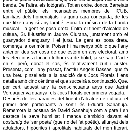
banda. De l'altra, els fotògrafs. Tot en ordre, doncs. Barrejats
entre el públic, els incansables membres de l'ICUB,
familiars dels homenatjats i alguna cara coneguda, de les
que fitxen any sí any també. Sona la música de la banda
musical i la gent es posa dreta. Entra el tinent d’alcalde de
cultura, Sr. il·lustríssim Jaume Ciurana, juntament amb el
guanyador d’enguany i el jurat. La gent es posa dreta,
comença la cerimònia. Potser hi ha menys públic que l’any
anterior, deu ser cosa de que estem en any electoral, amb
les eleccions a tocar, i tothom va de bòlid, ja se sap. L’acte
en si però, donat el cas, és relativament curt i auster.
Presenta, com l’any passat, l’actriu Àngels Bassas, que fa
una breu pinzellada a la tradició dels Jocs Florals i ens
detalla amb cinc cèntims el que succeirà a continuació. Que,
per cert, aquest any fa cent-cincuanta anys que Jacint
Verdaguer va guanyar els Jocs Florals per primera vegada.
Després de les paraules del tinent d’alcalde de cultura, el
primer dels participants a sortir és Eduard Sanahuja.
Rememora la postura de David Sanahuja com a pare i en
destaca la seva humilitat i manca d’ambició davant el
postureig
de 'ser poeta' (que no del fet poètic), allunyat dels
aduladors, hipòcrites i aprofitats habituals del món literari.