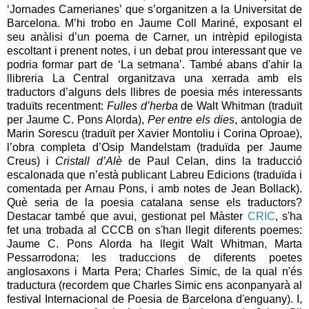
‘Jornades Carnerianes’ que s’organitzen a la Universitat de
Barcelona. M’hi trobo en Jaume Coll Mariné, exposant el
seu anàlisi d’un poema de Carner, un intrèpid epilogista
escoltant i prenent notes, i un debat prou interessant que ve
podria formar part de ‘La setmana’. També abans d'ahir la
llibreria La Central organitzava una xerrada amb els
traductors d’alguns dels llibres de poesia més interessants
traduïts recentment:
Fulles d’herba
de Walt Whitman (traduït
per Jaume C. Pons Alorda),
Per entre els dies
, antologia de
Marin Sorescu (traduït per Xavier Montoliu i Corina Oproae),
l’obra completa d’Osip Mandelstam (traduïda per Jaume
Creus) i
Cristall d’Alè
de Paul Celan, dins la traducció
escalonada que n’està publicant Labreu Edicions (traduïda i
comentada per Arnau Pons, i amb notes de Jean Bollack).
Què seria de la poesia catalana sense els traductors?
Destacar també que avui, gestionat pel Màster
CRIC
, s'ha
fet una trobada al CCCB on s'han llegit diferents poemes:
Jaume C. Pons Alorda ha llegit Walt Whitman, Marta
Pessarrodona; les traduccions de diferents poetes
anglosaxons i Marta Pera; Charles Simic, de la qual n'és
traductura (recordem que Charles Simic ens aconpanyarà al
festival Internacional de Poesia de Barcelona d'enguany). I,