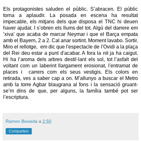
Els protagonistes saluden el públic. S’abracen. El públic
torna a aplaudir. La posada en escena ha resultat
impecable, els mitjans dels que disposa el TNC hi deuen
haver ajudat. I s’obren els llums del tot. Algú del darrere em
‘xiva’ que acaba de marcar Neymar i que el Barça empata
amb el Bayern, 2 a 2. Cal anar sortint. Moment lavabo. Sortir.
Miro el rellotge, em dic que l'espectacle de l'Ovidi a la plaça
del Rei deu estar a punt d'acabar. A fora la nit ja ha caigut.
Hi ha l’aroma dels arbres destil·lant els sol, tot l’asfalt del
voltant com un laberint llargament erosionat, l'entramat de
places i carrers com els seus vestigis. Els colors en
retirada, ves a saber cap a on. M’allunyo a buscar el Metro
amb la torre Agbar blaugrana al fons i la sensació gruant-
se’m dins de que, per alguns, la família també pot ser
l’escriptura.
Ramon Boixeda
a
2:50
Comparteix