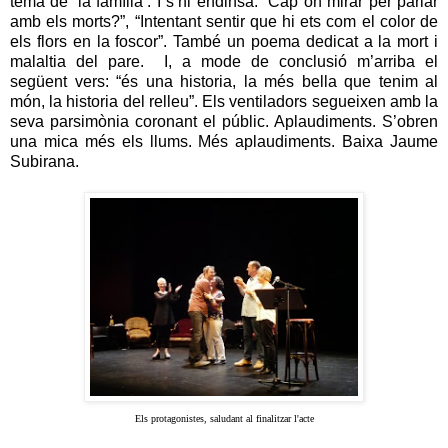
tema de ‘la família’. I s’hi endinsa: “Cap on mirar per parlar
amb els morts?”, “Intentant sentir que hi ets com el color de
els flors en la foscor”. També un poema dedicat a la mort i
malaltia del pare. I, a mode de conclusió m’arriba el
següent vers: “és una historia, la més bella que tenim al
món, la historia del relleu”. Els ventiladors segueixen amb la
seva parsimònia coronant el públic. Aplaudiments. S’obren
una mica més els llums. Més aplaudiments. Baixa Jaume
Subirana.
Els protagonistes, saludant al finalitzar
l'acte