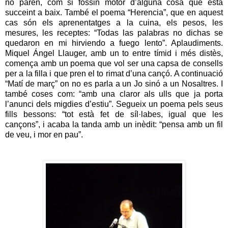
no paren, com si fossin motor d’alguna cosa que està
succeint a baix. També el poema “Herencia”, que en aquest
cas són els aprenentatges a la cuina, els pesos, les
mesures, les receptes: “Todas las palabras no dichas se
quedaron en mi hirviendo a fuego lento”. Aplaudiments.
Miquel Ángel Llauger, amb un to entre tímid i més distès,
comença amb un poema que vol ser una capsa de consells
per a la filla i que pren el to rimat d’una cançó. A continuació
“Matí de març” on no es parla a un Jo sinó a un Nosaltres. I
també coses com: “amb una claror als ulls que ja porta
l’anunci dels migdies d’estiu”. Segueix un poema pels seus
fills bessons: “tot està fet de síl·labes, igual que les
cançons”, i acaba la tanda amb un inèdit: “pensa amb un fil
de veu, i mor en pau”.