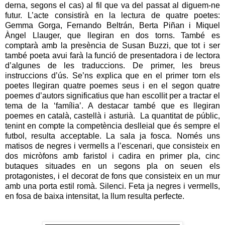
derna, segons el cas) al fil que va del passat al diguem-ne
futur. L’acte consistirà en la lectura de quatre poetes:
Gemma Gorga, Fernando Beltrán, Berta Piñan i Miquel
Àngel Llauger, que llegiran en dos torns. També es
comptarà amb la presència de Susan Buzzi, que tot i ser
també poeta avui farà la funció de presentadora i de lectora
d’algunes de les traduccions. De primer, les breus
instruccions d’ús. Se’ns explica que en el primer torn els
poetes llegiran quatre poemes seus i en el segon quatre
poemes d’autors significatius que han escollit per a tractar el
tema de la ‘família’. A destacar també que es llegiran
poemes en català, castellà i asturià. La quantitat de públic,
tenint en compte la competència deslleial que és sempre el
futbol, resulta acceptable. La sala ja fosca. Només uns
matisos de negres i vermells a l’escenari, que consisteix en
dos micròfons amb faristol i cadira en primer pla, cinc
butaques situades en un segons pla on seuen els
protagonistes, i el decorat de fons que consisteix en un mur
amb una porta estil romà. Silenci. Feta ja negres i vermells,
en fosa de baixa intensitat, la llum resulta perfecte.