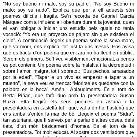
“No soy bueno ni malo, soy su padre”, “No soy Bueno ni
malo; soy su nudo”. Explica que per a ell aquests són
poemes difícils i fràgils. Se’n recorda de Gabriel Garcia
Márquez com a influència i obertura durant la joventut, quan
el van obligar a iniciar uns estudis pels quals no tenia
vocació: “Yo era un proyecto de pájaro sin que existiera el
cielo”. A continuació llegeix un poema sobre la seva mare,
que va morir, ens explica, tot just fa uns mesos. Ens avisa
que es tracta d’un poema que encara no ha llegit en públic.
Serem els primers. Se’l veu visiblement emocionat, a penes
es pot contenir. Un poema sobre la malaltia i la decrepitud i
sobre l’amor, malgrat tot i sobretot: “Sus pechos, arrasados
por la edad”, “Tapar a un vivo es empezar a tapar a un
muerto”, la seva veu es trenca: “Morirse es quedarse con la
palabra en la boca”. Amén. Aplaudiments. És el torn de
Berta Piñan, que farà duo amb la presentadora Susan
Buzzi. Ella llegirà els seus poemes en asturià i la
presentadora en castellà tot i que, val a dir-ho, l’asturià que
ens arriba s’entén la mar de bé. Llegeix el poema “Sidra”,
tan asturiana, que li serveix per a parlar d’altres coses, dels
tiets, d’un món bàsicament d’homes. Es el torn de la
presentadora. Tot molt educat. Al sostre dos ventiladors que