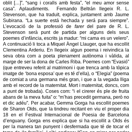
oblit […]”, “sang i coralls amb festa”, “el meu amor sense
casa”. Aplaudiments. Fernando Beltrán llegeix R. L.
Stevenson, que ha traduït, explica, juntament amb Jaume
Subirana. “La suerte está hechada y será para siempre”.
L’evocació de la professió de
farer
del pare de R. L.
Stevenson serà punt de partida per alguns dels seus
poemes d’infància, escrits ja madur: “mi cama es un velero”.
A continuació li toca a Miquel Àngel Llauger, que ha escollit
Clementina Arderiu. En llegeix algun poema i reivindica la
seva obra com a poeta plenament autònoma i vàlida, al
marge de ser la dona de Carles Riba. Poemes com “Evasió”
(que entreveu referit al matrimoni i que trenca amb la tòpica
imatge de ‘bona esposa’ que es té d’ella), o “Elegia” (poema
de comiat a una germana més gran, i que a la vegada lliga
amb el record de la maternitat. Mort i maternitat, doncs, com
a punt de trobada). Coses com: “i el cirerer és ple de fruita
abans de la meva fuita” o: “m’has precedit germana, però no
et dic adéu”. Per acabar, Gemma Gorga ha escollit poemes
de Sharon Olds, que la tindreu recitant en viu el proper dia
18 en el Festival Internacional de Poesia de Barcelona
d’enguany. Gorga ens explica que si ha escollit a Olds és
per la manera tan punyent i desfermada que té de tocar el