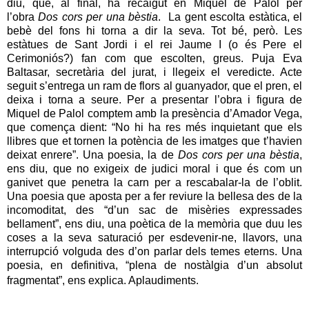
diu, que, al final, ha recaigut en Miquel de Palol per
l’obra
Dos cors per una bèstia
. La gent escolta estàtica, el
bebè del fons hi torna a dir la seva. Tot bé, però. Les
estàtues de Sant Jordi i el rei Jaume I (o és Pere el
Cerimoniós?) fan com que escolten, greus. Puja Eva
Baltasar, secretària del jurat, i llegeix el veredicte. Acte
seguit s’entrega un ram de flors al guanyador, que el pren, el
deixa i torna a seure. Per a presentar l’obra i figura de
Miquel de Palol comptem amb la presència d’Amador Vega,
que comença dient: “No hi ha res més inquietant que els
llibres que et tornen la potència de les imatges que t’havien
deixat enrere”. Una poesia, la de
Dos cors per una bèstia
,
ens diu, que no exigeix de judici moral i que és com un
ganivet que penetra la carn per a rescabalar-la de l’oblit.
Una poesia que aposta per a fer reviure la bellesa des de la
incomoditat, des “d’un sac de misèries expressades
bellament”, ens diu, una poètica de la memòria que duu les
coses a la seva saturació per esdevenir-ne, llavors, una
interrupció volguda des d’on parlar dels temes eterns. Una
poesia, en definitiva, “plena de nostàlgia d’un absolut
fragmentat”, ens explica. Aplaudiments.