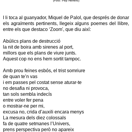
(Foto: Pep Herrero)
I li toca al guanyador, Miquel de Palol, que després de donar
els agraïments pertinents, llegeix alguns poemes del llibre,
entre els que destaco ‘Zoom', que diu així:
Abúlics plans de destrucció
la nit de boira amb sirenes al port,
millors que els plans de viure junts.
Aquest cop no ens hem sortit tampoc.
Amb prou feines esbós, el trist somriure
de quan te’n vas
i em passes pel costat sense aturar-te
no desafia ni provoca,
tan sols sembla indecís
entre voler fer pena
o mostrar-ne per mi,
excusa no, crida d’auxili encara menys
La mesura dels diez colossals
fa de quatre setmanes l’Univers,
prens perspectiva però no apareix