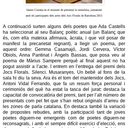
Jaume Ciurana en el moment de presentar la cerimònia, juntament
amb els participants dels actes dels Jocs Florals de Barcelona 2015
A continuació surten alguns dels poetes que Ada Castells
ha seleccionat al seu Balanç poètic anual (un Balanç que
és, com ella mateixa afirmava, àcrata, i que vol posar de
manifest la precarietat regnant), a llegir un poema, per
aquest ordre: Gemma Casamajó, Jordi Cervera, Víctor
Obiols, Anna Pantinat i Àngels Bassas, que posa veu al
poema de Màrius Sampere perquè al final aquest no ha
pogut assistir a l’acte. I entrem en l’entrega del premi dels
Jocs Florals. Silenci. Musaranyes. Un bebè al fons de la
sala hi diu la seva. Ara és el torn del mantenidor dels Jocs,
Antoni Vidal Ferrando, que fa un resum força personal i
cerimoniós del què ha estat la tasca del jurat: destaca la
capacitat de convocatòria del premi, tant per l’alt número de
presentats com pel fet que s’han rebut originals d’arreu de
les zones de parla catalana. En destaca també la variació
de propostes rebudes, amb la participació tant de joves
poetes diguem-ne emergents com de poetes diguem-ne
reconsagrats, i amb el sempre difícil exercici d’elecció, ens