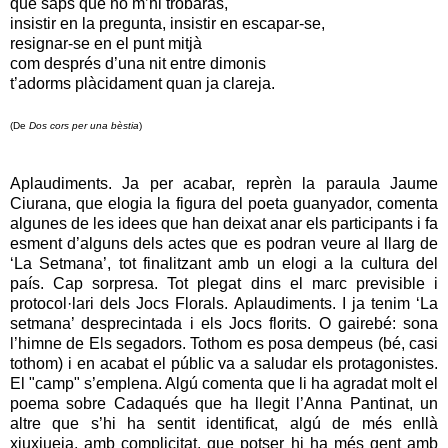
que saps que no m’hi trobaràs,
insistir en la pregunta, insistir en escapar-se,
resignar-se en el punt mitjà
com després d’una nit entre dimonis
t’adorms plàcidament quan ja clareja.
(De
Dos cors per una bèstia
)
Aplaudiments. Ja per acabar, reprèn la paraula Jaume
Ciurana, que elogia la figura del poeta guanyador, comenta
algunes de les idees que han deixat anar els participants i fa
esment d’alguns dels actes que es podran veure al llarg de
‘La Setmana’, tot finalitzant amb un elogi a la cultura del
país. Cap sorpresa. Tot plegat dins el marc previsible i
protocol·lari dels Jocs Florals. Aplaudiments. I ja tenim ‘La
setmana’ desprecintada i els Jocs florits. O gairebé: sona
l’himne de Els segadors. Tothom es posa dempeus (bé, casi
tothom) i en acabat el públic va a saludar els protagonistes.
El "camp" s’emplena. Algú comenta que li ha agradat molt el
poema sobre Cadaqués que ha llegit l’Anna Pantinat, un
altre que s’hi ha sentit identificat, algú de més enllà
xiuxiueja, amb complicitat, que potser hi ha més gent amb