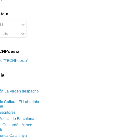
te a
es
aris
BCNPoesia
re "#BCNPoesia"
ia
ón La Virgen despacho
ó Cultural El Laberinto
na
Escritores
Poesia de Barcelona
ca Guinardó - Mercè
a
èrica Catalunya