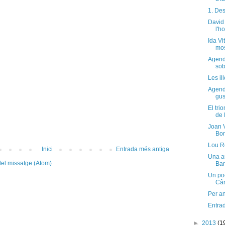
1. De
David 
l'h
Ida Vi
mos
Agenda
sob
Les il
Agenda
gus
El tri
de 
Joan V
Bo
Lou R
Inici
Entrada més antiga
Una au
el missatge (Atom)
Ba
Un po
Câr
Per an
Entra
►
2013
(1