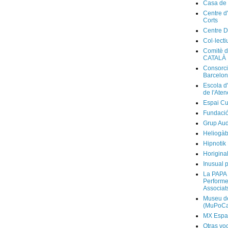
Casa de
Centre d
Corts
Centre D
Col·lecti
Comitè d
CATALÀ
Consorci
Barcelo
Escola d
de l'Ate
Espai Cu
Fundaci
Grup Au
Heliogàb
Hipnotik
Horigina
Inusual p
La PAPA 
Performer
Associat
Museu de
(MuPoCa
MX Espa
Otras vo