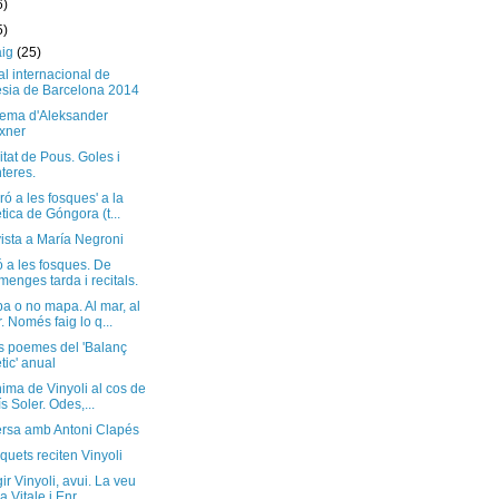
6)
5)
aig
(25)
al internacional de
sia de Barcelona 2014
ema d'Aleksander
xner
nitat de Pous. Goles i
nteres.
ró a les fosques' a la
tica de Góngora (t...
ista a María Negroni
ó a les fosques. De
menges tarda i recitals.
a o no mapa. Al mar, al
. Només faig lo q...
s poemes del 'Balanç
tic' anual
nima de Vinyoli al cos de
ís Soler. Odes,...
rsa amb Antoni Clapés
quets reciten Vinyoli
gir Vinyoli, avui. La veu
a Vitale i Enr...