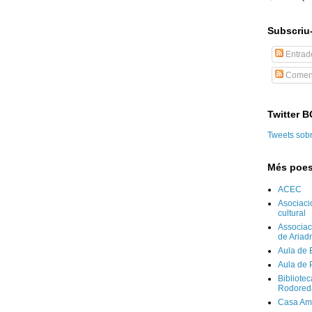
Subscriu-
Entrad
Coment
Twitter 
Tweets sob
Més poes
ACEC
Asociaci
cultural
Associaci
de Ariad
Aula de 
Aula de 
Bibliote
Rodored
Casa Am