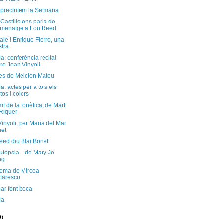
sprecintem la Setmana
Castillo ens parla de
omenatge a Lou Reed
tale i Enrique Fierro, una
tra
: conferència recital
re Joan Vinyoli
les de Melcion Mateu
: actes per a tots els
tos i colors
omf de la fonètica, de Martí
Riquer
inyoli, per Maria del Mar
net
eed diu Blai Bonet
tòpsia... de Mary Jo
ng
ema de Mircea
târescu
ar fent boca
da
9)