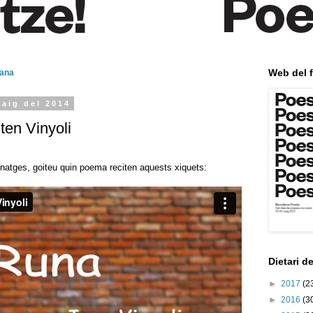
Web del f
mana
maig del 2014
ten Vinyoli
natges, goiteu quin poema reciten aquests xiquets:
Dietari d
►
2017
(2
►
2016
(3