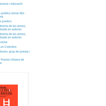
poesia i educació
 poètics sense títol -
org
o poetico
libreria de les dones,
itzada en autores
libreria de les dones,
itzada en autores
oesia
 un Colectivo
dones, grup de poesia i
 Poesia Urbana de
na