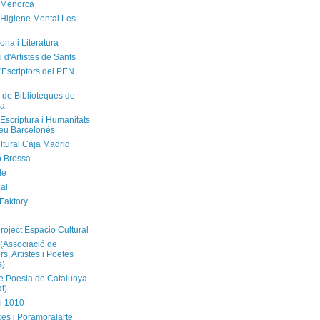
 Menorca
'Higiene Mental Les
ona i Literatura
u d'Artistes de Sants
'Escriptors del PEN
 de Biblioteques de
na
'Escriptura i Humanitats
neu Barcelonès
ltural Caja Madrid
ó Brossa
de
al
 Faktory
l
roject Espacio Cultural
(Associació de
s, Artistes i Poetes
s)
 Poesia de Catalunya
t)
i 1010
ces i Poramoralarte