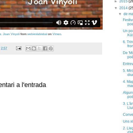
►
2015
(2
▼
2014
(2
▼
de m
Festiv
poe
Un po
. Joan Vinyoli
from
webieslabisbal
on
Vimeo
.
Kúi
6. Tri
fro
a
2:57
De 'Mi
poè
Entrev
5. Mir
diu
4. Map
ntari a l'entrada
mar
Algun
poè
3. L'à
Llu
Conve
Uns xi
2. Lle
d'Id