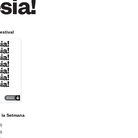
estival
e la Setmana
3)
0)