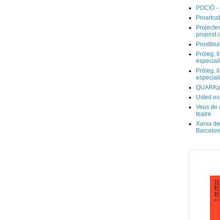
POCIÓ - 
Proartcat
Projectes
propost.
Prostibul
Pròleg, l
especial
Pròleg, l
especial
QUARKp
Usted es
Veus de 
teatre
Xarxa de
Barcelo