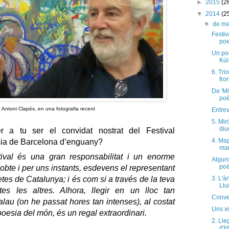
►
2015
(2
▼
2014
(2
▼
de m
Festiv
poe
Un po
Kúi
6. Tri
fro
De 'Mi
poè
Antoni Clapés, en una fotografia recent
Entrev
5. Mir
diu
r a tu ser el convidat nostrat del Festival
4. Map
sia de Barcelona d’enguany?
mar
tival és una gran responsabilitat i un enorme
Algun
poè
sobte i per uns instants, esdevens el representant
tes de Catalunya; i és com si a través de la teva
3. L'à
Llu
tes les altres. Alhora, llegir en un lloc tan
Conve
au (on he passat hores tan intenses), al costat
Uns xi
oesia del món, és un regal extraordinari.
2. Lle
d'Id