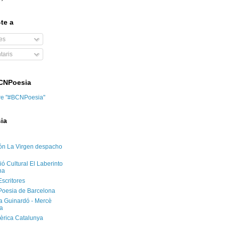
te a
es
aris
BCNPoesia
re "#BCNPoesia"
ia
ón La Virgen despacho
ó Cultural El Laberinto
na
Escritores
Poesia de Barcelona
ca Guinardó - Mercè
a
èrica Catalunya