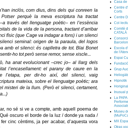
Casa de
Centre d
’han inclòs, com dius, dins dels qui conreen la
Corts
. Potser perquè la meva escriptura ha tractat
Centre D
 –a través del llenguatge poètic– en l’essència
Col·lecti
Comitè d
tals de la vida de la persona, tractant d’arribar
CATALÀ
enci físic (que Cage va indagar a fons) i un silenci
Consorci
silenci seminal: origen de la paraula, del logos
Barcelo
 amb el silenci: és caplletra de tot. Blai Bonet
Escola d
de l'Ate
 sentir-ho tot però sense remor, sense xiscle...
Espai Cu
, ha anat evolucionant –crec jo– al llarg dels
Fundaci
vitat l’encasellament: el parany de caure en la
Grup Au
e l’etapa, per dir-ho així, del silenci, vaig
Heliogàb
Hipnotik
criptura mateixa, sobre el llenguatge poètic; ara
Horigina
l misteri de la llum. (Però el silenci, certament,
Inusual p
...)
La PAPA 
Performer
Associat
sar, no sé si ve a compte, amb aquell poema de
Museu de
Qué oscuro el borde de la luz / donde ya nada /
(MuPoCa
MX Espa
fer cinc cèntims, ja per acabar, d’aquesta vora
Otras vo
?