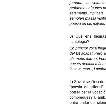
jornada –un voluminó
problema i algunes po
estaments implicats, f
semblen massa visibl
poesia en els mitjans
3) Què ens llegirà
l’antologia?
En principi volia lleg
del tot acabat.
Però a
als meus darrers tren
que és dedicat a Joan
la seva mort–, i acaba
4) Sovint se t’inscri
“poesia del silenci”
potser per la vocació
combregues? I, arrib
entre parlar del silen