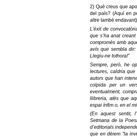
2) Què creus que apo
del país? (Aquí en po
altre també endavant)
L’èxit de convocatòri
que s’ha anat creant 
compromès amb aques
avís que sembla dir: 
Llegiu-ne tothora!”
Sempre, però, he op
lectures, caldria que
autors que han interv
colpida per un ver
eventualment, comprar-
llibreria, atès que a
espai ínfim o, en el mi
(En aquest sentit, 
Setmana de la Poesia
d’editorials independe
que en dèiem “la invis