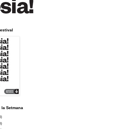
estival
e la Setmana
3)
0)