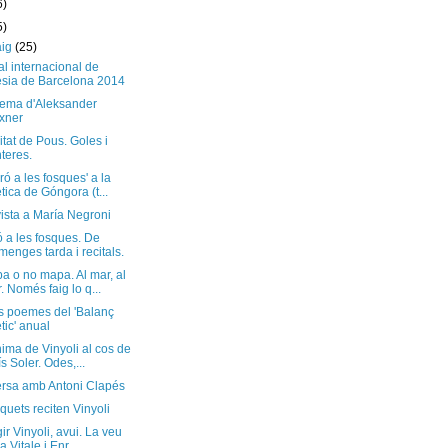
6)
5)
aig
(25)
al internacional de
sia de Barcelona 2014
ema d'Aleksander
xner
nitat de Pous. Goles i
nteres.
ró a les fosques' a la
tica de Góngora (t...
ista a María Negroni
ó a les fosques. De
menges tarda i recitals.
a o no mapa. Al mar, al
. Només faig lo q...
s poemes del 'Balanç
tic' anual
nima de Vinyoli al cos de
ís Soler. Odes,...
rsa amb Antoni Clapés
quets reciten Vinyoli
gir Vinyoli, avui. La veu
a Vitale i Enr...