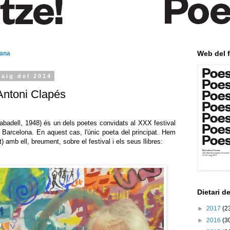
Web del f
mana
maig del 2014
ntoni Clapés
badell, 1948) és un dels poetes convidats al XXX festival
 Barcelona. En aquest cas, l'únic poeta del principat. Hem
at) amb ell, breument, sobre el festival i els seus llibres:
Dietari d
►
2017
(2
►
2016
(3