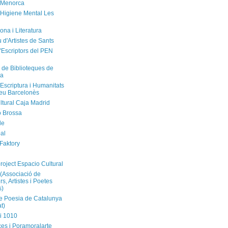
 Menorca
'Higiene Mental Les
ona i Literatura
u d'Artistes de Sants
'Escriptors del PEN
 de Biblioteques de
na
'Escriptura i Humanitats
neu Barcelonès
ltural Caja Madrid
ó Brossa
de
al
 Faktory
l
roject Espacio Cultural
(Associació de
s, Artistes i Poetes
s)
 Poesia de Catalunya
t)
i 1010
ces i Poramoralarte