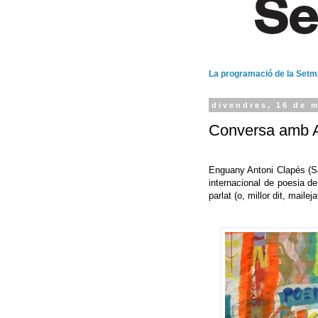
La programació de la Set
divendres, 16 de 
Conversa amb A
Enguany Antoni Clapés (Sa
internacional de poesia de
parlat (o, millor dit, mailej