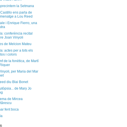
sprecintem la Setmana
Castillo ens parla de
omenatge a Lou Reed
tale i Enrique Fierro, una
tra
: conferència recital
re Joan Vinyoli
les de Melcion Mateu
: actes per a tots els
tos i colors
omf de la fonètica, de Martí
Riquer
inyoli, per Maria del Mar
net
eed diu Blai Bonet
tòpsia... de Mary Jo
ng
ema de Mircea
târescu
ar fent boca
da
9)