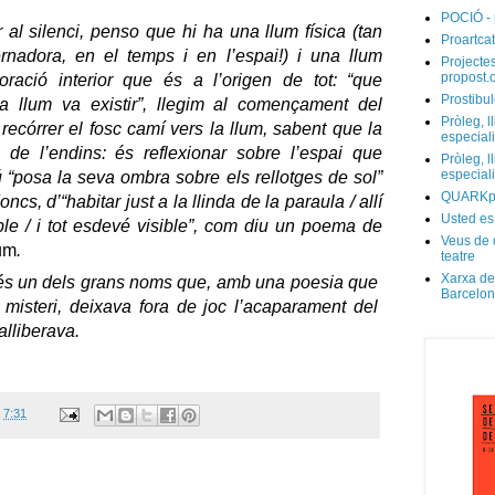
POCIÓ - 
al silenci, penso que hi ha una llum física (tan
Proartcat
ernadora, en el temps i en l’espai!) i una llum
Projectes
propost.
oració interior que és a l’origen de tot: “que
Prostibul
 la llum va existir”, llegim al començament del
Pròleg, l
 recórrer el fosc camí vers la llum, sabent que la
especial
de l’endins: és reflexionar sobre l’espai que
Pròleg, l
especial
 “posa la seva ombra sobre els rellotges de sol”
QUARKp
oncs, d’“habitar just a la llinda de la paraula / allí
Usted es
ible / i tot esdevé visible”, com diu un poema de
Veus de 
lum
.
teatre
Xarxa de
: és un dels grans noms que, amb una poesia que
Barcelo
 misteri, deixava fora de joc l’acaparament del
alliberava.
a
7:31