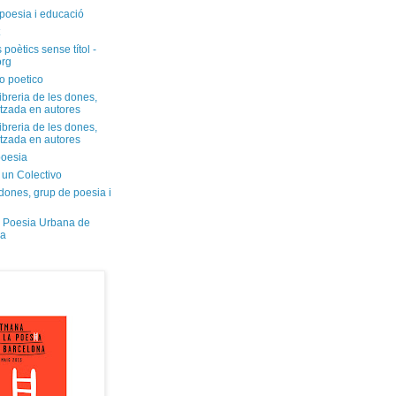
poesia i educació
 poètics sense títol -
org
o poetico
libreria de les dones,
itzada en autores
libreria de les dones,
itzada en autores
oesia
 un Colectivo
dones, grup de poesia i
 Poesia Urbana de
na