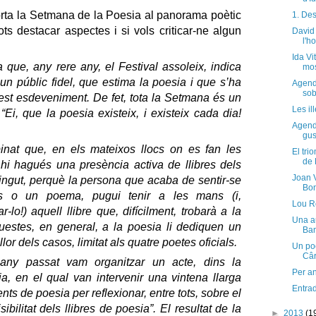
rta la Setmana de la Poesia al panorama poètic
1. De
ts destacar aspectes i si vols criticar-ne algun
David 
l'h
Ida Vi
a que, any rere any, el Festival assoleix, indica
mos
un públic fidel, que estima la poesia i que s’ha
Agenda
sob
t esdeveniment. De fet, tota la Setmana és un
Les il
“Ei, que la poesia existeix, i existeix cada dia!
Agenda
gus
inat que, en els mateixos llocs on es fan les
El tri
de 
 hi hagués una presència activa de llibres dels
Joan V
ingut, perquè la persona que acaba de sentir-se
Bo
s o un poema, pugui tenir a les mans (i,
Lou R
lo!) aquell llibre que, difícilment, trobarà a la
Una au
questes, en general, a la poesia li dediquen un
Ba
llor dels casos, limitat als quatre poetes oficials.
Un po
Câr
l’any passat vam organitzar un acte, dins la
Per an
, en el qual van intervenir una vintena llarga
Entra
nts de poesia per reflexionar, entre tots, sobre el
ibilitat dels llibres de poesia”. El resultat de la
►
2013
(1