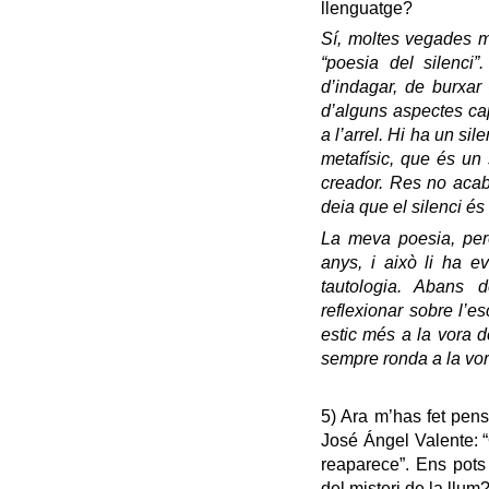
llenguatge?
Sí, moltes vegades m
“poesia del silenci”
d’indagar, de burxar
d’alguns aspectes capi
a l’arrel. Hi ha un sil
metafísic, que és un 
creador. Res no acaba
deia que el silenci és
La meva poesia, però
anys, i això li ha e
tautologia. Abans d
reflexionar sobre l’es
estic més a la vora de
sempre ronda a la vora
5) Ara m’has fet pen
José Ángel Valente: “
reaparece”. Ens pots 
del misteri de la llum