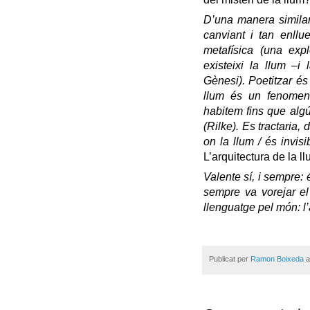
D’una manera similar 
canviant i tan enllu
metafísica (una expl
existeixi la llum –i
Gènesi). Poetitzar és
llum és un fenomen 
habitem fins que algú
(Rilke).
Es tractaria, d
on la llum / és invis
L’arquitectura de la l
Valente sí, i sempre
sempre va vorejar el
llenguatge pel món: l’
Publicat per
Ramon Boixeda