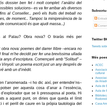
s dossier ben fet i molt complet: l’anàlisi del
ssibles solucions– es va fer arribar als diversos
Subscriu-
ins al Conseller... però els fruits del treball no
es, de moment... Tampoc la minipresència de la
Entrad
 de comunicació és que ajudi massa...)
Coment
s al Palau? Obra nova? O tiraràs més per
Twitter 
Tweets sob
ir obra nova: poemes del darrer llibre –encara no
l final m’he decidit per fer una brevíssima ullada
Més poes
ta anys d’escriptura. Començaré amb “Solitud” –
 Vinyoli: un poema escrit just un any després de
ACEC
ré amb un d’inèdit.
Asociaci
cultural
Associaci
de Ariad
u en l’anomenada –i ho dic així, per entendre’ns–
Aula de 
, potser per aquesta cosa d’anar a l’essència,
Aula de 
 d’explorador que se li pressuposa al poeta. Hi
Bibliote
ats a aquest punt, on diries que queda el límit
Rodored
ci i el perill de caure en la pròpia tautologia del
Casa Am