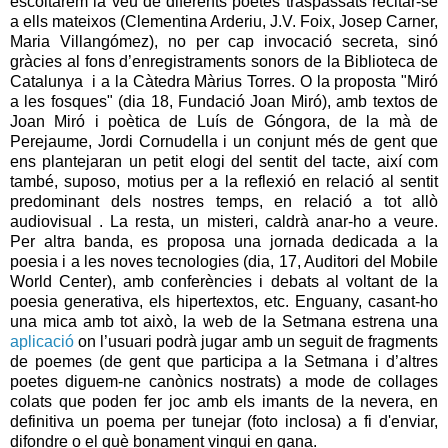
escoltarem la veu de diferents poetes traspassats recitar-se
a ells mateixos (Clementina Arderiu, J.V. Foix, Josep Carner,
Maria Villangómez), no per cap invocació secreta, sinó
gràcies al fons d’enregistraments sonors de la Biblioteca de
Catalunya i a la Càtedra Màrius Torres. O la proposta "Miró
a les fosques" (dia 18, Fundació Joan Miró), amb textos de
Joan Miró i poètica de Luís de Góngora, de la mà de
Perejaume, Jordi Cornudella i un conjunt més de gent que
ens plantejaran un petit elogi del sentit del tacte, així com
també, suposo, motius per a la reflexió en relació al sentit
predominant dels nostres temps, en relació a tot allò
audiovisual . La resta, un misteri, caldrà anar-ho a veure.
Per altra banda, es proposa una jornada dedicada a la
poesia i a les noves tecnologies (dia, 17, Auditori del Mobile
World Center), amb conferències i debats al voltant de la
poesia generativa, els hipertextos, etc. Enguany, casant-ho
una mica amb tot això, la web de la Setmana estrena una
aplicació
on l’usuari podrà jugar amb un seguit de fragments
de poemes (de gent que participa a la Setmana i d’altres
poetes diguem-ne canònics nostrats) a mode de collages
colats que poden fer joc amb els imants de la nevera, en
definitiva un poema per tunejar (foto inclosa) a fi d'enviar,
difondre o el què bonament vingui en gana.