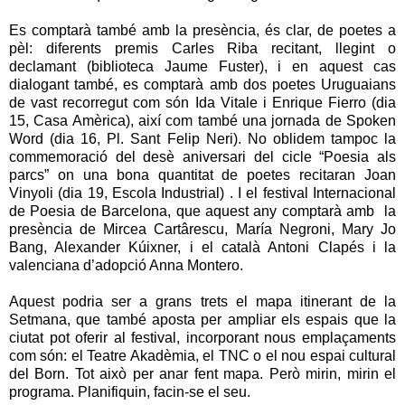
Es comptarà també amb la presència, és clar, de poetes a
pèl: diferents premis Carles Riba recitant, llegint o
declamant (biblioteca Jaume Fuster), i en aquest cas
dialogant també, es comptarà amb dos poetes Uruguaians
de vast recorregut com són Ida Vitale i Enrique Fierro (dia
15, Casa Amèrica), així com també una jornada de Spoken
Word (dia 16, Pl. Sant Felip Neri). No oblidem tampoc la
commemoració del desè aniversari del cicle “Poesia als
parcs” on una bona quantitat de poetes recitaran Joan
Vinyoli (dia 19, Escola Industrial) . I el festival Internacional
de Poesia de Barcelona, que aquest any comptarà amb la
presència de Mircea Cartârescu, María Negroni, Mary Jo
Bang, Alexander Kúixner, i el català Antoni Clapés i la
valenciana d’adopció Anna Montero.
Aquest podria ser a grans trets el mapa itinerant de la
Setmana, que també aposta per ampliar els espais que la
ciutat pot oferir al festival, incorporant nous emplaçaments
com són: el Teatre Akadèmia, el TNC o el nou espai cultural
del Born. Tot això per anar fent mapa. Però mirin, mirin el
programa. Planifiquin, facin-se el seu.