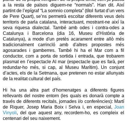
a la resta de països diguem-ne “normals”. Han dit. Així
partint de l’epígraf “La somnio completa” (títol furtat d’un vers
de Pere Quart), se’ns permetrà escoltar diferents veus dels
territoris de parla catalana, interactuant, mostrant-ne així la
seva riquesa dialectal. També amb odes i contra-odes a
Catalunya i Barcelona (dia 16, Museu d'Història de
Catalunya), a mode d'un pretès acarament entre allò més
tradicionalment carrincló amb d'altres propostes més
agosarades i gamberres. També hi ha el Mar com a fil
conductor, com a porta de sortida i entrada, que trobarem
plasmat en l’espectacle Al mar (espectacle que es farà, per
redundar-ho més, si cap, al Museu Marítim). Un conjunt
d’actes, els de la Setmana, que pretenen no estar allunyats
de la realitat cultural del país.
Hi ha una altra part d’homenatges a diferents figures
rellevants del nostre entorn (les quals es donarà compte a
través de diferents recitals, jornades i/o conferències): Martí
de Riquer, Josep Maria Boix i Selva i, en especial,
Joan
Vinyoli
, del que aquest any, recordem-ho, es compleix el
centenari del seu naixement.