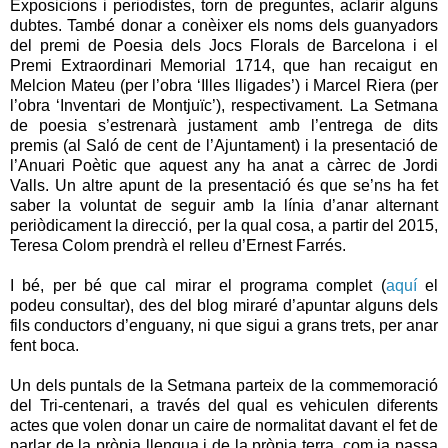
Exposicions i periodistes, torn de preguntes, aclarir alguns
dubtes. També donar a conèixer els noms dels guanyadors
del premi de Poesia dels Jocs Florals de Barcelona i el
Premi Extraordinari Memorial 1714, que han recaigut en
Melcion Mateu (per l’obra ‘Illes lligades’) i Marcel Riera (per
l’obra ‘Inventari de Montjuïc’), respectivament. La Setmana
de poesia s’estrenarà justament amb l’entrega de dits
premis (al Saló de cent de l’Ajuntament) i la presentació de
l’Anuari Poètic que aquest any ha anat a càrrec de Jordi
Valls. Un altre apunt de la presentació és que se’ns ha fet
saber la voluntat de seguir amb la línia d’anar alternant
periòdicament la direcció, per la qual cosa, a partir del 2015,
Teresa Colom prendrà el relleu d’Ernest Farrés.
I bé, per bé que cal mirar el programa complet (
aquí
el
podeu consultar), des del blog miraré d’apuntar alguns dels
fils conductors d’enguany, ni que sigui a grans trets, per anar
fent boca.
Un dels puntals de la Setmana parteix de la commemoració
del Tri-centenari, a través del qual es vehiculen diferents
actes que volen donar un caire de normalitat davant el fet de
parlar de la pròpia llengua i de la pròpia terra, com ja passa