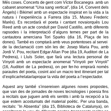
Més coses. Concerts de gent com Víctor Bocanegra amb un
cabaret anomenat “Una sang vertical”, (dia 14, Convent dels
Àngels) i Bikimel amb un espectacle inspirat en la vida a la
natura i l’experiència a Farrera (dia 15, Museu Frederic
Marés). E
s recordarà el poeta i cantant novaiorquès Lou
Reed amb un acte conduït per David Castillo, amb diferents
rapsodes i la interpretació d’alguns temes per part de la
cantautora amerciana Tori Sparks (dia 16, Plaça de les
dones).
També es comptarà amb veus portentoses al servei
de la declamació com són les de: Josep Maria Pou, amb
Jordi V. Pou, recitant Edgar Allan Poe (dia 19, Auditori de La
Pedrera), i Lluís Soler, que farà una lectura personal de
Vinyoli amb un espectacle anomenat “Vinyoli per Vinyoli”
(16, Auditori de La pedrera), on per fer-ho emprarà només
paraules del poeta, cosint així un macro text itinerant per tal
d’explicar/relatar/apropar la vida del poeta a l’espectador.
Aquest any també s'insereixen algunes noves propostes,
que van des de jornades de noves tecnologies i poesia fins
a recitals que juguen amb els sentits i amb la recepció a la
que estem acostumats del material poètic. Per una banda,
recitals: "In Absentia" (dia 15, Biblioteca de Catalunya), on