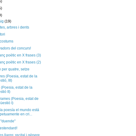
6)
5)
9)
aig
(19)
es, arbres i dents
tori
 costums
adors del concurs!
anç poètic en X frases (3)
anç poètic en X frases (2)
 per quatre, setze
es (Poesia, estat de la
tió, III)
(Poesia, estat de la
stió II)
rames (Poesia, estat de
qüestió I)
la poesía el mundo está
petuamente en cri...
 "duende"
 estendard!
 llargs: recital i gènere