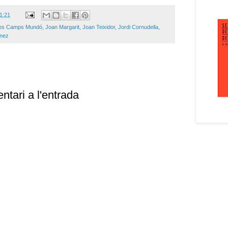
1:21
les Camps Mundó
,
Joan Margarit
,
Joan Teixidor
,
Jordi Cornudella
,
nez
ntari a l'entrada