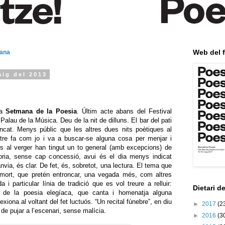
Web del f
mana
aig del 2013
la
Setmana de la Poesia
. Últim acte abans del Festival
Palau de la Música. Deu de la nit de dilluns. El bar del pati
cat. Menys públic que les altres dues nits poètiques al
ltre fa com jo i va a buscar-se alguna cosa per menjar i
als al verger han tingut un to general (amb excepcions) de
òbria, sense cap concessió, avui és el dia menys indicat
nvia, és clar. De fet, és, sobretot, una lectura. El tema que
a mort, que pretén entroncar, una vegada més, com altres
i particular línia de tradició que es vol treure a relluir:
Dietari d
ió de la poesia elegíaca, que canta i homenatja alguna
xiona al voltant del fet luctuós. “Un recital fúnebre”, en diu
►
2017
(2
 de pujar a l’escenari, sense malícia.
►
2016
(3