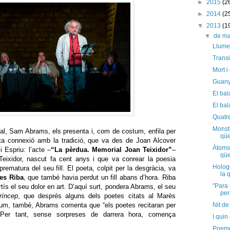
►
2015
(2
►
2014
(2
▼
2013
(1
▼
de m
Llumet
Transi
Mort i
Guany
El bal
El bal
Quatre
Monstr
val, Sam Abrams, els presenta i, com de costum, enfila per
qües
sta connexió amb la tradició, que va des de Joan Alcover
Àtoms 
i Espriu: l’acte –
“La pèrdua. Memorial Joan Teixidor”
–
qüe
eixidor, nascut fa cent anys i que va conrear la poesia
Holog
rematura del seu fill. El poeta, colpit per la desgràcia, va
la 
les Riba
, que també havia perdut un fill abans d’hora. Riba
"Para 
tís el seu dolor en art. D’aquí surt, pondera Abrams, el seu
per
ríncep
, que després alguns dels poetes citats al Marès
m, també, Abrams comenta que “els poetes recitaran per
Nit de
”. Per tant, sense sorpreses de darrera hora, comença
I quin
Poemes