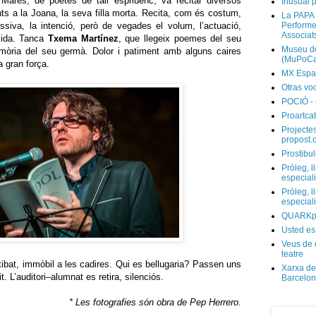
 Marès, de poetes de tall espriuenc, va recitar diversos
Inusual p
ts a la Joana, la seva filla morta. Recita, com és costum,
La PAPA 
ssiva, la intenció, però de vegades el volum, l’actuació,
Performer
Associat
mida. Tanca
Txema Martínez
, que llegeix poemes del seu
Museu de
mòria del seu germà. Dolor i patiment amb alguns caires
(MuPoCa
a gran força.
MX Espa
Otras vo
POCIÓ - 
Proartcat
Projectes
propost.
Prostibul
Pròleg, l
especial
Pròleg, l
especial
QUARKp
Usted es
Veus de 
teatre
atibat, immòbil a les cadires. Qui es bellugaria? Passen uns
Xarxa de
t. L’auditori–alumnat es retira, silenciós.
Barcelo
* Les fotografies són obra de Pep Herrero.