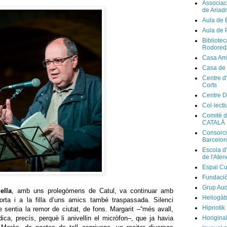
Associaci
de Ariad
Aula de 
Aula de 
Bibliote
Rodored
Casa Am
Casa de
Centre d
Corts
Centre D
Col·lecti
Comitè d
CATALÀ
Consorci
Barcelo
Escola d
de l'Ate
Espai Cu
Fundaci
Grup Au
ella
, amb uns prolegòmens de Catul, va continuar amb
Heliogàb
ta i a la filla d’uns amics també traspassada. Silenci
Hipnotik
 sentia la remor de ciutat, de fons. Margarit –“més avall,
dica, precís, perquè li anivellin el micròfon–, que ja havia
Horigina