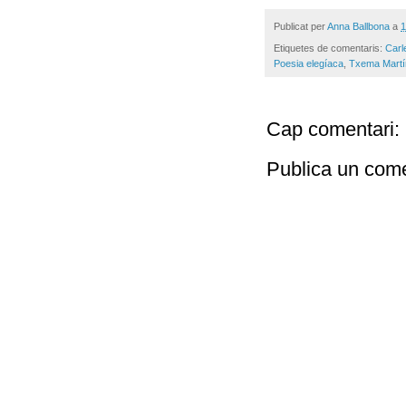
Publicat per
Anna Ballbona
a
1
Etiquetes de comentaris:
Car
Poesia elegíaca
,
Txema Martí
Cap comentari:
Publica un come