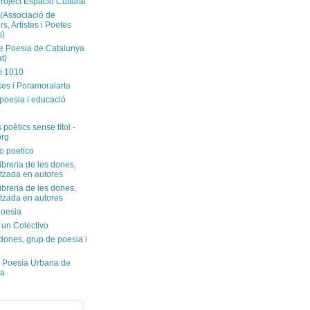
roject Espacio Cultural
(Associació de
s, Artistes i Poetes
s)
 Poesia de Catalunya
t)
i 1010
ces i Poramoralarte
poesia i educació
 poètics sense títol -
org
o poetico
libreria de les dones,
itzada en autores
libreria de les dones,
itzada en autores
oesia
 un Colectivo
dones, grup de poesia i
 Poesia Urbana de
na