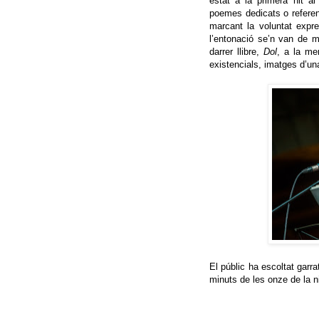
estat a la primera nit al
poemes dedicats o referen
marcant la voluntat expre
l’entonació se’n van de 
darrer llibre,
Dol
, a la me
existencials, imatges d’un
El públic ha escoltat garr
minuts de les onze de la ni