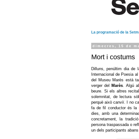
La programació de la Set
dimecres, 15 de m
Mort i costums
Dilluns, penúltim dia de 
Internacional de Poesia al 
del Museu Marès està tan
verger del
Marès
. Algú a
beure. Si els altres recit
solemnitat, de lectura s
perquè això canviï. I no ca
fa de fil conductor és l
dies, amb una determinada 
concretament, la tradic
persona traspassada o refle
un dels participants abans