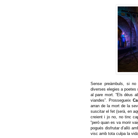
Sense preàmbuls, si no é
diverses elegies a poetes m
al pare mort. “Els déus a
viandes”. Prossegueix
Ca
arran de la mort de la sev
suscitar el fet (serà, en a
creient i jo no, no tinc c
“però quan es va morir vaig
pogués disfrutar d’allò amb
visc amb tota culpa la vida