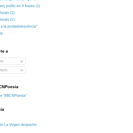
anç poètic en X frases (1)
lorals (2)
lorals (1)
 a la postadolescència"
da
te a
es
aris
BCNPoesia
re "#BCNPoesia"
ia
ón La Virgen despacho