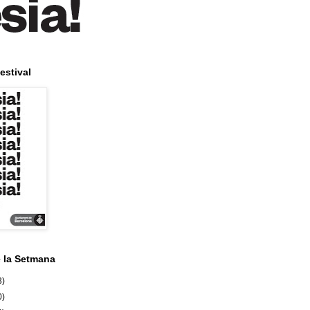
estival
e la Setmana
3)
0)