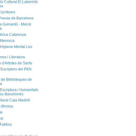
ó Cultural El Laberinto
na
Escritores
Poesia de Barcelona
ca Guinardó - Mercè
a
èrica Catalunya
 Menorca
'Higiene Mental Les
ona i Literatura
u d'Artistes de Sants
'Escriptors del PEN
 de Biblioteques de
na
'Escriptura i Humanitats
neu Barcelonès
ltural Caja Madrid
ó Brossa
de
al
 Faktory
l