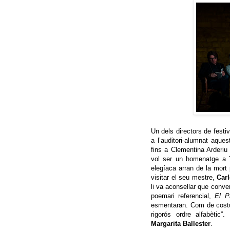
Un dels directors de festi
a l’auditori-alumnat aque
fins a Clementina Arderiu 
vol ser un homenatge a T
elegíaca arran de la mort p
visitar el seu mestre,
Car
li va aconsellar que conver
poemari referencial,
El P
esmentaran. Com de costu
rigorós ordre alfabètic
Margarita Ballester
.