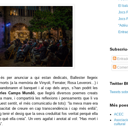
El bal
Jocs F
Jocs F
"Adéu
Entra
Subscriu-
Entrad
Coment
s per anunciar a qui estan dedicats, Ballester llegeix
orts (a la memòria de Vinyoli, Ferrater, Rosa Leveroni...) i
Twitter 
bandonaren el banquet i al cap dels anys, s’han podrit les
Tweets sob
rles Camps Mundó
, que llegirà diversos poemes creats
a mare, i compartirà les reflexions i pensaments que li va
quest sentit, el més comunicatiu de tots): “la meva mare era
Més poes
apacitat de creure en cap transcendència i cap més enllà”;
 tenir el desig que la seva credulitat fos veritat perquè ella
ACEC
 què ella creia”. Un vers agafat i anotat al vol: “Has mort i
Asociaci
”.
cultural