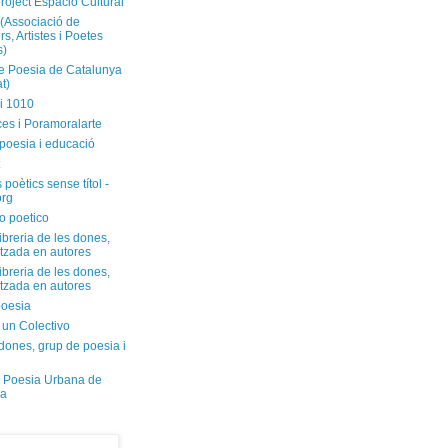
roject Espacio Cultural
(Associació de
s, Artistes i Poetes
s)
 Poesia de Catalunya
t)
i 1010
ces i Poramoralarte
poesia i educació
 poètics sense títol -
org
o poetico
libreria de les dones,
itzada en autores
libreria de les dones,
itzada en autores
oesia
 un Colectivo
dones, grup de poesia i
 Poesia Urbana de
na