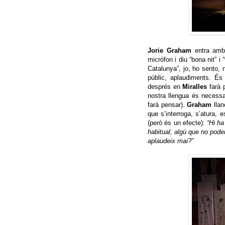
Jorie Graham
entra amb 
micròfon i diu “bona nit” i
Catalunya”, jo, ho sento, n
públic, aplaudiments. És
després en
Miralles
farà 
nostra llengua és necessa
farà pensar).
Graham
llan
que s’interroga, s’atura, e
(però és un efecte):
“Hi ha
habitual, algú que no pode
aplaudeix mai?”