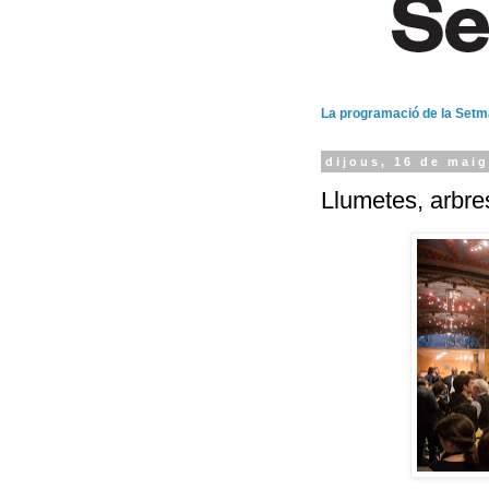
La programació de la Set
dijous, 16 de maig
Llumetes, arbres