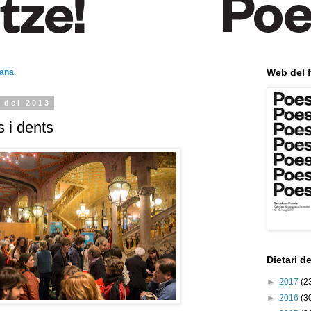
Web del f
mana
 del 2013
 i dents
Dietari d
►
2017
(2
►
2016
(3