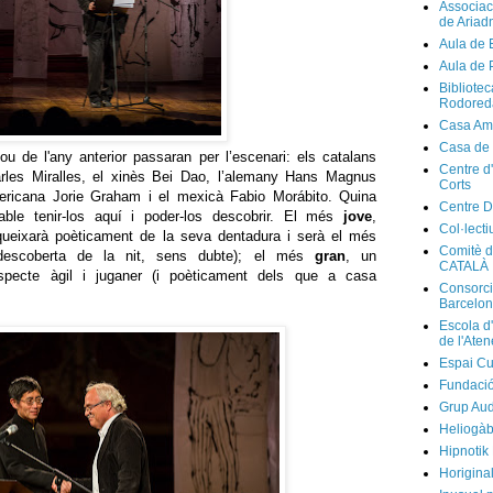
Associaci
de Ariad
Aula de 
Aula de 
Bibliote
Rodored
Casa Am
Casa de
ou de l'any anterior passaran per l’escenari: els catalans
Centre d
rles Miralles, el xinès Bei Dao, l’alemany Hans Magnus
Corts
ericana Jorie Graham i el mexicà Fabio Morábito. Quina
Centre D
able tenir-los aquí i poder-los descobrir. El més
jove
,
Col·lecti
queixarà poèticament de la seva dentadura i serà el més
Comitè d
a descoberta de la nit, sens dubte); el més
gran
, un
CATALÀ
specte àgil i juganer (i poèticament dels que a casa
Consorci
Barcelo
Escola d
de l'Ate
Espai Cu
Fundaci
Grup Au
Heliogàb
Hipnotik
Horigina