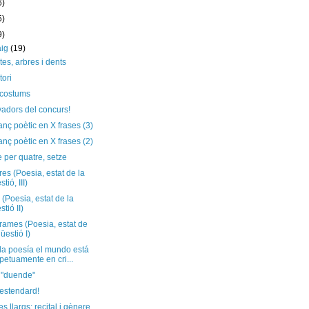
6)
5)
9)
aig
(19)
es, arbres i dents
tori
 costums
adors del concurs!
anç poètic en X frases (3)
anç poètic en X frases (2)
 per quatre, setze
es (Poesia, estat de la
tió, III)
(Poesia, estat de la
stió II)
rames (Poesia, estat de
qüestió I)
la poesía el mundo está
petuamente en cri...
 "duende"
 estendard!
 llargs: recital i gènere