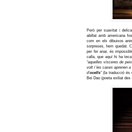
Però per suavitat i delic
abillat amb americana fos
com en els dibuixos anima
sorpreses, hem quedat. Co
per fer anar, és impossib
calla, que aquí hi ha teca
“aquelles vísceres de peix
volt / les cases aprenen a 
d’
ocells
”
(la traducció és 
Bei Dao (poeta exiliat de