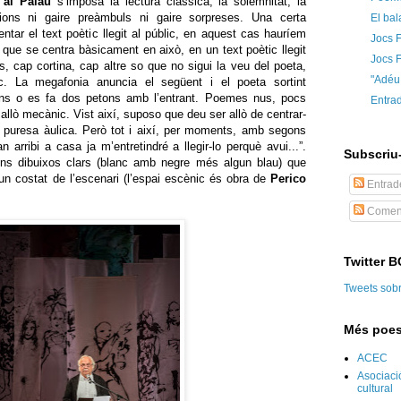
 al Palau
s’imposa la lectura clàssica, la solemnitat, la
ions ni gaire preàmbuls ni gaire sorpreses. Una certa
El bal
entar el text poètic llegit al públic, en aquest cas hauríem
Jocs F
que se centra bàsicament en això, en un text poètic llegit
Jocs F
s, cap cortina, cap altre so que no sigui la veu del poeta,
"Adéu
c. La megafonia anuncia el següent i el poeta sortint
s o es fa dos petons amb l’entrant. Poemes nus, pocs
Entra
allò mecànic. Vist així, suposo que deu ser allò de centrar-
a puresa àulica. Però tot i així, per moments, amb segons
 arribi a casa ja m’entretindré a llegir-lo perquè avui...”.
Subscriu-
 uns dibuixos clars (blanc amb negre més algun blau) que
un costat de l’escenari (l’espai escènic és obra de
Perico
Entrad
Coment
Twitter 
Tweets sob
Més poes
ACEC
Asociaci
cultural