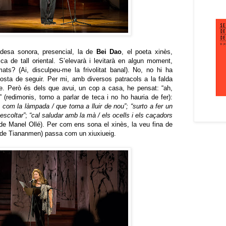
adesa sonora, presencial, la de
Bei Dao
, el poeta xinès,
ca de tall oriental. S’elevarà i levitarà en algun moment,
ts? (Ai, disculpeu-me la frivolitat banal). No, no hi ha
sta de seguir. Per mi, amb diversos patracols a la falda
le. Però és dels que avui, un cop a casa, he pensat: “ah,
” (redimonis, torno a parlar de teca i no ho hauria de fer):
 com la làmpada / que torna a lluir de nou”; “surto a fer un
escoltar”
;
“cal saludar amb la mà / els ocells i els caçadors
de Manel Ollé). Per com ens sona el xinès, la veu fina de
s de Tiananmen) passa com un xiuxiueig.