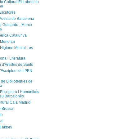
ó Cultural El Laberinto
na
Escritores
Poesia de Barcelona
ca Guinardó - Mercè
a
èrica Catalunya
 Menorca
'Higiene Mental Les
ona i Literatura
u d'Artistes de Sants
'Escriptors del PEN
 de Biblioteques de
na
'Escriptura i Humanitats
neu Barcelonès
ltural Caja Madrid
ó Brossa
de
al
 Faktory
l