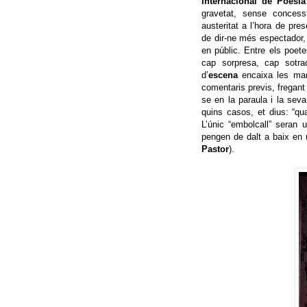
Internacional de Poesia
gravetat, sense concess
austeritat a l’hora de pres
de dir-ne més espectador, 
en públic. Entre els poete
cap sorpresa, cap sotra
d’
escena
encaixa les man
comentaris previs, fregant 
se en la paraula i la sev
quins casos, et dius: “quan
L’únic “embolcall” seran
pengen de dalt a baix en 
Pastor
).