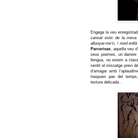
Engega la veu enregistrad
cansat estic de la meva /
allunyar-me’n, / nord enllà
Parcerisas
, aquella veu 
seus poemes, un darrere l
llengua, no estem a clas
sentit el missatge previ de
d’amagar amb l’aplaudime
traspuen pas del temps, 
textura delicada...