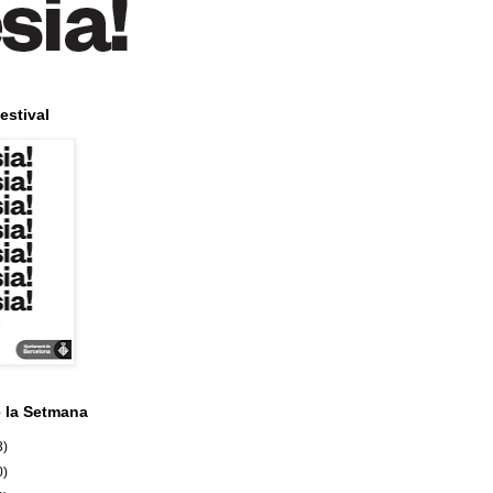
estival
e la Setmana
3)
0)