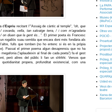
Inusual p
La PAPA 
Performer
Associat
Museu de
(MuPoCa
a d’
Espriu
recitant l’"Assaig de càntic al temple",
“oh, que
MX Espa
 covarda, vella, tan salvatge terra, / i com m’agradaria
Otras vo
 / on diuen que la gent és...”
. El primer poeta és Francesc
POCIÓ - 
d’un rogallós suau sembla que encara doni més fondària als
Proartcat
’altre, fulls que tomben (no ho entenc si és en la pròpia
Projectes
se). Passat el primer poema algun desaprensiu que no ha
propost.
 megafonia (“aplaudeixin al final de cada poeta”) fa el gest
Prostibul
nt, però altres del públic li fan un shhhht. Versos que
Pròleg, l
quotidianitat propera, profunditat existencial, com una
especial
Pròleg, l
especial
QUARKp
Usted es
Veus de 
teatre
Xarxa de
Barcelo