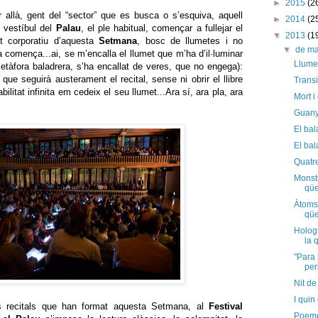
►
2015
(2
r allà, gent del “sector” que es busca o s’esquiva, aquell
►
2014
(2
 vestíbul del
Palau
, el ple habitual, començar a fullejar el
▼
2013
(1
ant corporatiu d’aquesta
Setmana
, bosc de llumetes i no
▼
de m
a comença...ai, se m’encalla el llumet que m’ha d’il·luminar
Llumet
tàfora baladrera, s’ha encallat de veres, que no engega):
 que seguirà austerament el recital, sense ni obrir el llibre
Transi
ilitat infinita em cedeix el seu llumet...Ara sí, ara pla, ara
Mort i
Guany
El bal
El bal
Quatre
Monstr
qües
Àtoms 
qüe
Holog
la 
"Para 
per
Nit de
I quin
 recitals que han format aquesta Setmana, al
Festival
Poemes