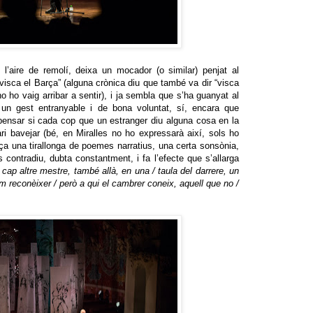
l’aire de remolí, deixa un mocador (o similar) penjat al
 “visca el Barça” (alguna crònica diu que també va dir “visca
o ho vaig arribar a sentir), i ja sembla que s’ha guanyat al
 un gest entranyable i de bona voluntat, sí, encara que
pensar si cada cop que un estranger diu alguna cosa en la
ri bavejar (bé, en Miralles no ho expressarà així, sols ho
ça una tirallonga de poemes narratius, una certa sonsònia,
s contradiu, dubta constantment, i fa l’efecte que s’allarga
 cap altre mestre, també allà, en una / taula del darrere, un
m reconèixer / però a qui el cambrer coneix, aquell que no /