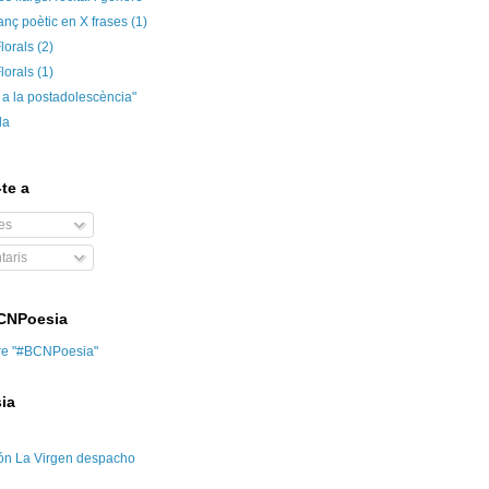
anç poètic en X frases (1)
lorals (2)
lorals (1)
 a la postadolescència"
da
te a
es
aris
BCNPoesia
re "#BCNPoesia"
ia
ón La Virgen despacho